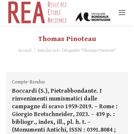
Thomas Pinoteau
Vous êtes ici :
Accueil
Articles avec l’étiquette "Thomas Pinoteau"
Compte-Rendus
Boccardi (S.), Pietrabbondante. I
rinvenimenti numismatici dalle
campagne di scavo 1959‑2019. – Rome :
Giorgio Bretschneider, 2023. – 439 p. :
bibliogr., index, ill., pl. h. t. –
(Monumenti Antichi, ISSN : 0391.8084 ;