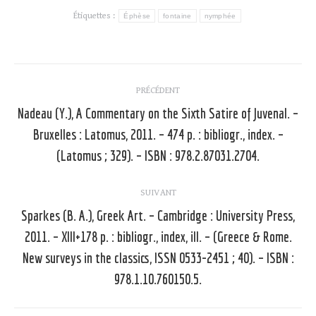
Étiquettes :
Éphèse
fontaine
nymphée
Navigation
PRÉCÉDENT
article
Nadeau (Y.), A Commentary on the Sixth Satire of Juvenal. –
Bruxelles : Latomus, 2011. – 474 p. : bibliogr., index. –
Article
précédent
(Latomus ; 329). – ISBN : 978.2.87031.2704.
:
SUIVANT
Sparkes (B. A.), Greek Art. – Cambridge : University Press,
2011. – XIII+178 p. : bibliogr., index, ill. – (Greece & Rome.
Article
New surveys in the classics, ISSN 0533-2451 ; 40). – ISBN :
suivant
978.1.10.760150.5.
: