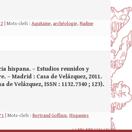
°2
| Mots-clefs :
Aquitaine
,
archéologie
,
Nadine
a hispana. – Estudios reunidos y
re. – Madrid : Casa de Velázquez, 2011.
Casa de Velázquez, ISSN : 1132.7340 ; 123).
°1
| Mots-clefs :
Bertrand Goffaux
,
Hispanies