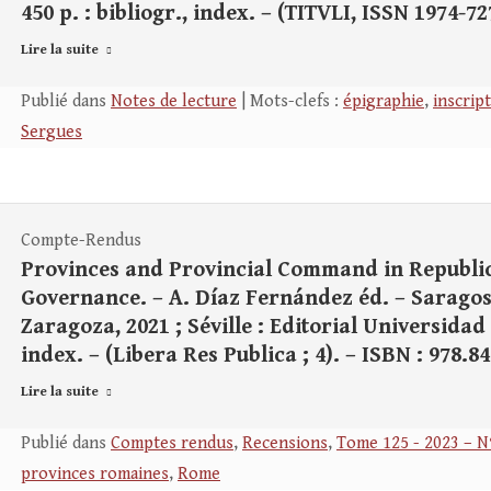
450 p. : bibliogr., index. – (TITVLI, ISSN 1974-72
Lire la suite
Publié dans
Notes de lecture
| Mots-clefs :
épigraphie
,
inscript
Sergues
Compte-Rendus
Provinces and Provincial Command in Republi
Governance. – A. Díaz Fernández éd. – Saragos
Zaragoza, 2021 ; Séville : Editorial Universidad d
index. – (Libera Res Publica ; 4). – ISBN : 978.8
Lire la suite
Publié dans
Comptes rendus
,
Recensions
,
Tome 125 - 2023 – N
provinces romaines
,
Rome