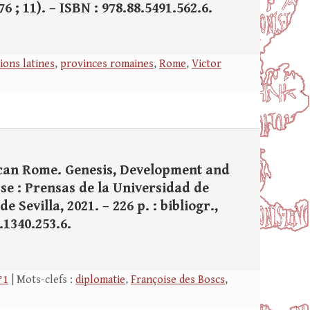
76 ; 11). – ISBN : 978.88.5491.562.6.
ions latines
,
provinces romaines
,
Rome
,
Victor
can Rome. Genesis, Development and
se : Prensas de la Universidad de
e Sevilla, 2021. – 226 p. : bibliogr.,
4.1340.253.6.
°1
| Mots-clefs :
diplomatie
,
Françoise des Boscs
,