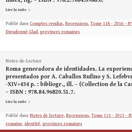
index, fig. – ISBN : 978.2.7084.0988.0.
Lire la suite
Publié dans
Comptes rendus
,
Recensions
,
Tome 118 - 2016 - N
Dieudonné-Glad
,
provinces romaines
Notes-de-Lecture
Roma generadora de identidades. La experienci
presentados por A. Caballos Rufino y S. Lefebv
-XIV+434 p. : bibliogr., ill. – (Collection de la 
– ISBN : 978.84.96820.51.7.
Lire la suite
Publié dans
Notes de lecture
,
Recensions
,
Tome 115 - 2013 - N
romaine
,
identité
,
provinces romaines