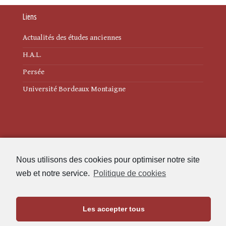
Liens
Actualités des études anciennes
H.A.L.
Persée
Université Bordeaux Montaigne
Mentions légales
Nous utilisons des cookies pour optimiser notre site
Politique de cookies (UE)
web et notre service.
Politique de cookies
Revue des Études Anciennes
Les accepter tous
Maison de l'Archéologie