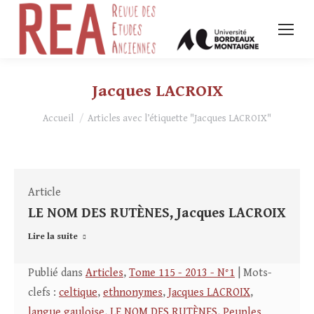
Jacques LACROIX
Vous êtes ici :
Accueil
Articles avec l’étiquette "Jacques LACROIX"
Article
LE NOM DES RUTÈNES, Jacques LACROIX
Lire la suite
Publié dans
Articles
,
Tome 115 - 2013 - N°1
| Mots-
clefs :
celtique
,
ethnonymes
,
Jacques LACROIX
,
langue gauloise
,
LE NOM DES RUTÈNES
,
Peuples