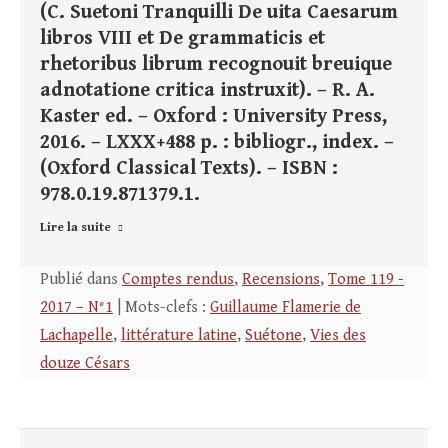
(C. Suetoni Tranquilli De uita Caesarum
libros VIII et De grammaticis et
rhetoribus librum recognouit breuique
adnotatione critica instruxit). – R. A.
Kaster ed. – Oxford : University Press,
2016. – LXXX+488 p. : bibliogr., index. –
(Oxford Classical Texts). – ISBN :
978.0.19.871379.1.
Lire la suite
Publié dans
Comptes rendus
,
Recensions
,
Tome 119 -
2017 – N°1
| Mots-clefs :
Guillaume Flamerie de
Lachapelle
,
littérature latine
,
Suétone
,
Vies des
douze Césars