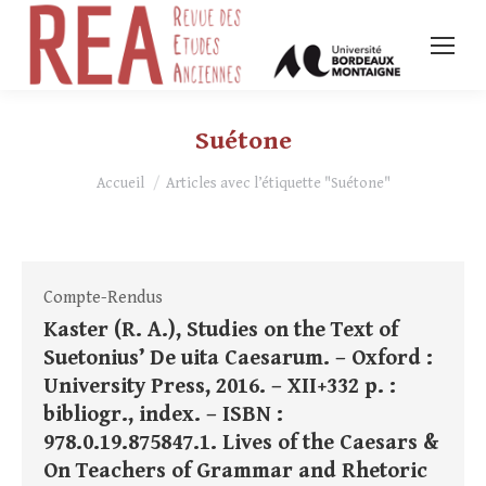
Suétone
Vous êtes ici :
Accueil
Articles avec l’étiquette "Suétone"
Compte-Rendus
Kaster (R. A.), Studies on the Text of
Suetonius’ De uita Caesarum. – Oxford :
University Press, 2016. – XII+332 p. :
bibliogr., index. – ISBN :
978.0.19.875847.1. Lives of the Caesars &
On Teachers of Grammar and Rhetoric