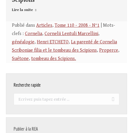
Scipions
Lire la suite
Publié dans
Articles
,
Tome 110 - 2008 - N°1
| Mots-
clefs :
Cornelia
,
Cornelii Lentuli Marcellini
,
généalogie
,
Henri ETCHETO
,
La parenté de Cornelia
Scriboniae filia et le tombeau des Scipions
,
Properce
,
Suétone
,
tombeau des Scipions.
Recherche rapide
Recherche
:
Publier à la REA