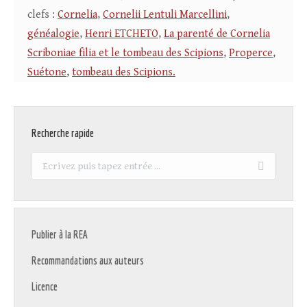
clefs :
Cornelia
,
Cornelii Lentuli Marcellini
,
généalogie
,
Henri ETCHETO
,
La parenté de Cornelia
Scriboniae filia et le tombeau des Scipions
,
Properce
,
Suétone
,
tombeau des Scipions.
Recherche rapide
Recherche
:
Publier à la REA
Recommandations aux auteurs
Licence