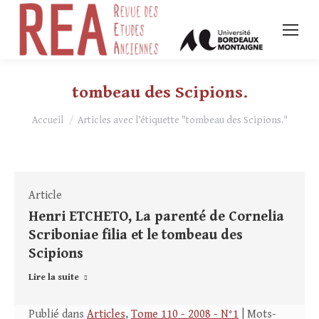
tombeau des Scipions.
Vous êtes ici :
Accueil
Articles avec l’étiquette "tombeau des Scipions."
Article
Henri ETCHETO, La parenté de Cornelia
Scriboniae filia et le tombeau des
Scipions
Lire la suite
Publié dans
Articles
,
Tome 110 - 2008 - N°1
| Mots-