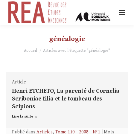
généalogie
Vous êtes ici :
Accueil
Articles avec l’étiquette "généalogie"
Article
Henri ETCHETO, La parenté de Cornelia
Scriboniae filia et le tombeau des
Scipions
Lire la suite
Publié dans
Articles
,
Tome 110 - 2008 - N°1
| Mots-