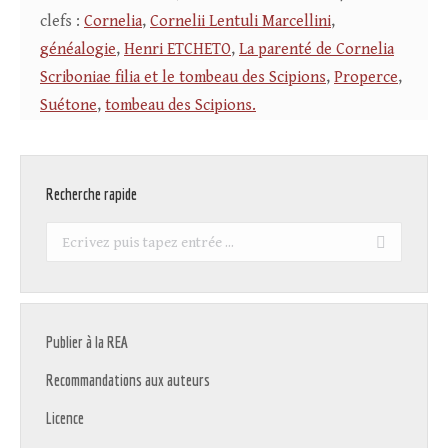
clefs :
Cornelia
,
Cornelii Lentuli Marcellini
,
généalogie
,
Henri ETCHETO
,
La parenté de Cornelia
Scriboniae filia et le tombeau des Scipions
,
Properce
,
Suétone
,
tombeau des Scipions.
Recherche rapide
Recherche
:
Publier à la REA
Recommandations aux auteurs
Licence