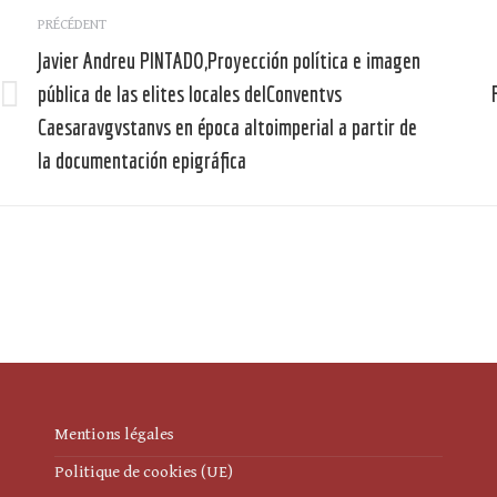
Navigation
PRÉCÉDENT
article
Javier Andreu PINTADO,Proyección política e imagen
pública de las elites locales delConventvs
Article
Caesaravgvstanvs en época altoimperial a partir de
précédent
la documentación epigráfica
:
:
Mentions légales
Politique de cookies (UE)