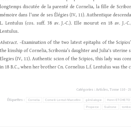
longtemps discutée de la parenté de Cornelia, la fille de Scribo
mémoire dans l’une de ses Élégies (IV, 11). Authentique descendan
L. Lentulus (cos. suff. 38 av. J.‑C.). Elle mourut en 18 av. J.-
Lentulus.
Abstract. –
Examination of the two latest epitaphs of the Scipi
the kinship of Cornelia, Scribonia’s daughter and Julia‘s uterin
Elegies (IV, 11). Authentic scion of the Scipios, this lady was cons
in 18 B.C., when her brother Cn. Cornelius L.f. Lentulus was the 
Catégories :
Articles
,
Tome 110 - 20
Étiquettes :
Cornelia
Cornelii Lentuli Marcellini
généalogie
Henri ETCHETO
Properce
Suétone
tombe