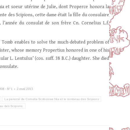
nia et soeur utérine de Julie, dont Properce honora la
te des Scipions, cette dame était la fille du consulaire
C., l’année du consulat de son frère Cn. Cornelius L.f.
os’ Tomb enables to solve the much-debated problem of
e sister, whose memory Propertius honored in one of his
ular L. Lentulus’ (cos. suff. 38 B.C.) daughter. She died
consulate.
08 - N°1
2 mai 2013
La parenté de Cornelia Scriboniae filia et le tombeau des Scipions
au des Scipions.