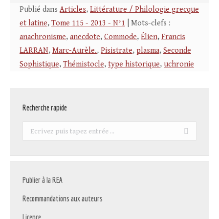
Publié dans
Articles
,
Littérature / Philologie grecque
et latine
,
Tome 115 - 2013 - N°1
| Mots-clefs :
anachronisme
,
anecdote
,
Commode
,
Élien
,
Francis
LARRAN
,
Marc-Aurèle.
,
Pisistrate
,
plasma
,
Seconde
Sophistique
,
Thémistocle
,
type historique
,
uchronie
Recherche rapide
Recherche
:
Publier à la REA
Recommandations aux auteurs
Licence