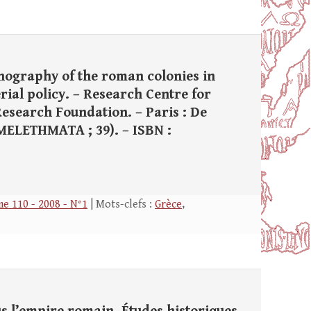
nography of the roman colonies in
rial policy. – Research Centre for
esearch Foundation. – Paris : De
– (MELETHMATA ; 39). – ISBN :
e 110 - 2008 - N°1
| Mots-clefs :
Grèce
,