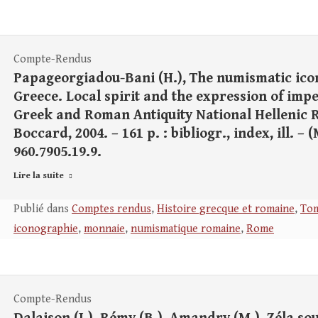
Compte-Rendus
Papageorgiadou-Bani (H.), The numismatic ico
Greece. Local spirit and the expression of impe
Greek and Roman Antiquity National Hellenic R
Boccard, 2004. – 161 p. : bibliogr., index, ill. 
960.7905.19.9.
Lire la suite
Publié dans
Comptes rendus
,
Histoire grecque et romaine
,
Tom
iconographie
,
monnaie
,
numismatique romaine
,
Rome
Compte-Rendus