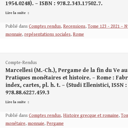
1954.0248). – ISBN : 978.2.343.17502.7.
Lire la suite
Publié dans
Comptes rendus
,
Recensions
,
Tome 123 - 2021 – N
monnaie
,
repésentations sociales
,
Rome
Compte-Rendus
Marcellesi (M.-Ch.), Pergame de la fin du Ve au 
Pratiques monétaires et histoire. – Rome : Fabriz
index, cartes, pl. h. t. – (Studi Ellenistici, ISSN 
978.88.6227.459.3
Lire la suite
Publié dans
Comptes rendus
,
Histoire grecque et romaine
,
Tom
monétaire
,
monnaie
,
Pergame