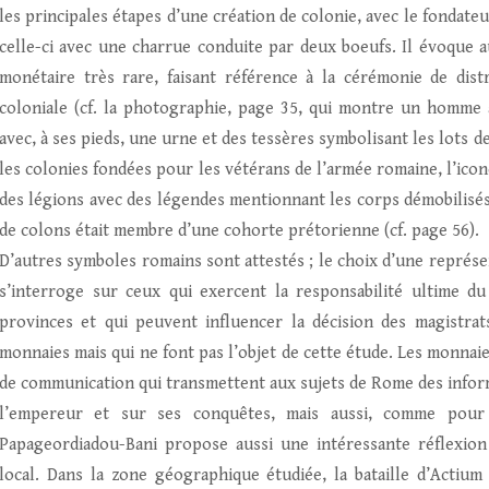
les principales étapes d’une création de colonie, avec le fondateu
celle-ci avec une charrue conduite par deux boeufs. Il évoque au
monétaire très rare, faisant référence à la cérémonie de dist
coloniale (cf. la photographie, page 35, qui montre un homme a
avec, à ses pieds, une urne et des tessères symbolisant les lots d
les colonies fondées pour les vétérans de l’armée romaine, l’ic
des légions avec des légendes mentionnant les corps démobilisés
de colons était membre d’une cohorte prétorienne (cf. page 56).
D’autres symboles romains sont attestés ; le choix d’une représe
s’interroge sur ceux qui exercent la responsabilité ultime 
provinces et qui peuvent influencer la décision des magistra
monnaies mais qui ne font pas l’objet de cette étude. Les monna
de communication qui transmettent aux sujets de Rome des informa
l’empereur et sur ses conquêtes, mais aussi, comme pour 
Papageordiadou-Bani propose aussi une intéressante réflexion
local. Dans la zone géographique étudiée, la bataille d’Actium