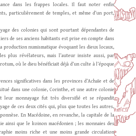
ance dans les frappes locales. Il faut noter enfin
ts, particulièrement de temples, et même d’un port,
ayage des colonies qui sont pourtant dépendantes de
uliers de ses anciens habitants est prise en compte dans
s la production numismatique évoquant les dieux locaux,
s plus révélateurs, mais l’auteur insiste aussi, par
tum, où le dieu bénéficiait déjà d’un culte à l’époque
ces significatives dans les provinces d’Achaïe et de
 situé dans une colonie, Corinthe, et une autre colonie
t leur monnayage fut très diversifié et se répandit
age de ces deux cités qui, plus que toutes les autres,
oponnèse. En Macédoine, en revanche, la capitale de la
aie ainsi que le koinon macédonien ; les monnaies des
raphie moins riche et une moins grande circulation