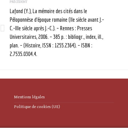
article
PRÉCÉDENT
Lafond (Y.), La mémoire des cités dans le
Péloponnèse d’époque romaine (IIe siècle avant J.-
C.-IIIe siècle après J.-C.). – Rennes : Presses
Article
Universitaires, 2006. – 385 p. : bibliogr., index, ill.,
précédent
plan. – (Histoire, ISSN : 1255.2364). – ISBN :
:
:
2.7535.0304.4.
Mentions légales
Politique de cookies (UE)