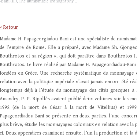
Bani (H.), The numismatic iconography…
< Retour
Madame H. Papageorgiadou-Bani est une spécialiste de numismati
de l’empire de Rome. Elle a préparé, avec Madame Sh. Gjongeca
Bouthrotos et sa région », qui doit paraître dans Bouthrotos I,
Bouthrotos. Le livre réalisé par Madame H. Papageordiadou-Bani 
fondées en Grèce. Une recherche systématique du monnayage d
relation avec la politique impériale n’avait jamais encore été réa
longtemps déjà à l’étude du monnayage des cités grecques à 
Amandry, P. P. Ripollès avaient publié deux volumes sur les mo
1992 (de la mort de César à la mort de Vitellius) et 199
Papageordiadou-Bani se présente en deux parties, l’une concern
plus brève, étudie les monnayages coloniaux en relation avec la po
ci. Deux appendices examinent ensuite, l’un la production et la d