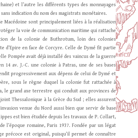
haine) et l’autre les différents types des monnayages
s sans indication du nom des magistrats monétaires.
e Macédoine sont principalement liées à la réalisation
protéger la voie de communication maritime qui rattache
dation de la colonie de Buthrotum, loin des colonies
 d’Epire en face de Corcyre. Celle de Dymé fit partie
le Pompée avait déjà installé des vaincus de la guerre
en 14 av. J.-C. une colonie à Patras, une de ses bases
étendit progressivement aux dépens de celui de Dymé et
ère, sous le règne duquel la colonie fut rattachée à
a, le grand axe terrestre qui conduit aux provinces de
joint Thessalonique à la Grèce du Sud ; elles assurent
d’invasion venue du Nord aussi bien que servir de base
ippes est bien étudiée depuis les travaux de P. Collart,
n de l’époque romaine, Paris 1937. Fondée par un légat
e précoce est original, puisqu’il permet de connaître