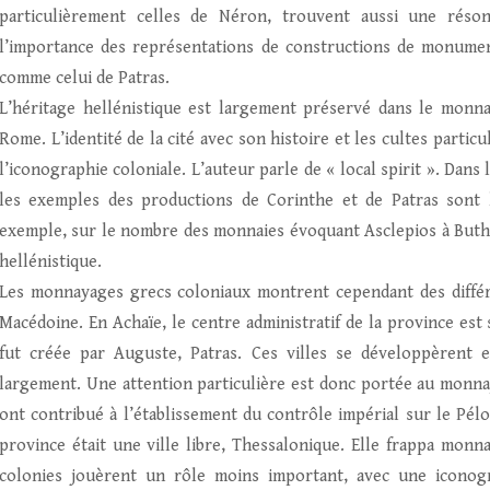
particulièrement celles de Néron, trouvent aussi une réson
l’importance des représentations de constructions de monumen
comme celui de Patras.
L’héritage hellénistique est largement préservé dans le monn
Rome. L’identité de la cité avec son histoire et les cultes partic
l’iconographie coloniale. L’auteur parle de « local spirit ». Dan
les exemples des productions de Corinthe et de Patras sont le
exemple, sur le nombre des monnaies évoquant Asclepios à Buthro
hellénistique.
Les monnayages grecs coloniaux montrent cependant des différen
Macédoine. En Achaïe, le centre administratif de la province est
fut créée par Auguste, Patras. Ces villes se développèrent e
largement. Une attention particulière est donc portée au monnay
ont contribué à l’établissement du contrôle impérial sur le Pél
province était une ville libre, Thessalonique. Elle frappa monn
colonies jouèrent un rôle moins important, avec une iconog