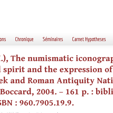
ons
Chronique
Séminaires
Carnet Hypotheses
.), The numismatic iconogra
l spirit and the expression of
eek and Roman Antiquity Nati
occard, 2004. – 161 p. : biblio
BN : 960.7905.19.9.