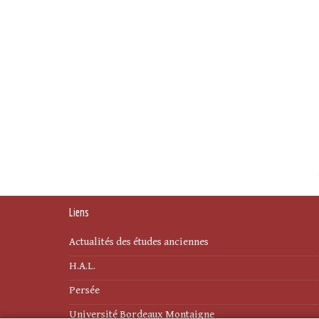
Liens
Actualités des études anciennes
H.A.L.
Persée
Université Bordeaux Montaigne