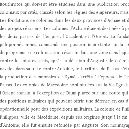
Bouthrotos qui doivent être étudiées dans une publication proc
coloniaux par cités, classés selon les règnes des empereurs, mai
Les fondations de colonies dans les deux provinces d’Achaïe et d
des projets césariens. Les colonies d’Achaïe étaient destinées à 
les deux parties de l’empire, l’Occident et l’Orient. La fon
péloponnésiennes, commande une position importante sur la côte
du programme de colonisation césarien dans une zone dans laquel
contre les pirates, mais, après la décision d’Auguste de créer 
navales dans sa lutte contre Antoine, le territoire de Patras s’
la production des monnaies de Dymé s’arrêta à l’époque de Tib
Patras. Les colonies de Macédoine sont situées sur la Via Egnati
l’Orient romain, à l’exception de Dium placée sur une route qui 
des positions militaires qui peuvent offrir une défense en cas 
opérationnelle pour des expéditions militaires. La colonie de Phil
Philippes, ville de Macédoine, depuis ses origines jusqu’à la fi
d’Antoine, elle fut ensuite refondée par Auguste. Son monnayag