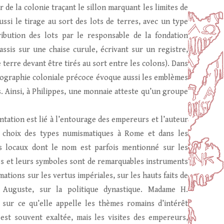
r de la colonie traçant le sillon marquant les limites de
ssi le tirage au sort des lots de terres, avec un type
ribution des lots par le responsable de la fondation
ssis sur une chaise curule, écrivant sur un registre,
e terre devant être tirés au sort entre les colons). Dans
onographie coloniale précoce évoque aussi les emblèmes
. Ainsi, à Philippes, une monnaie atteste qu’un groupe
ntation est lié à l’entourage des empereurs et l’auteur
du choix des types numismatiques à Rome et dans les
ts locaux dont le nom est parfois mentionné sur les
ies et leurs symboles sont de remarquables instruments
tions sur les vertus impériales, sur les hauts faits de
Auguste, sur la politique dynastique. Madame H.
 sur ce qu’elle appelle les thèmes romains d’intérêt
 est souvent exaltée, mais les visites des empereurs,