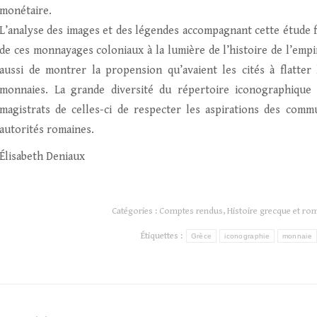
monétaire.
L’analyse des images et des légendes accompagnant cette étude f
de ces monnayages coloniaux à la lumière de l’histoire de l’empir
aussi de montrer la propension qu’avaient les cités à flatte
monnaies. La grande diversité du répertoire iconographique 
magistrats de celles-ci de respecter les aspirations des com
autorités romaines.
Élisabeth Deniaux
Catégories :
Comptes rendus
,
Histoire grecque et ro
Étiquettes :
Grèce
iconographie
monnaie
Navigation