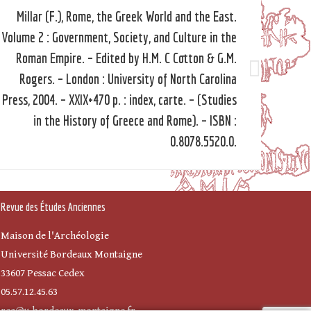
Millar (F.), Rome, the Greek World and the East.
Volume 2 : Government, Society, and Culture in the
Roman Empire. – Edited by H.M. C Cotton & G.M.
Rogers. – London : University of North Carolina
Article
suivant
Press, 2004. – XXIX+470 p. : index, carte. – (Studies
in the History of Greece and Rome). – ISBN :
0.8078.5520.0.
Revue des Études Anciennes
Maison de l'Archéologie
Université Bordeaux Montaigne
33607 Pessac Cedex
05.57.12.45.63
rea@u-bordeaux-montaigne.fr