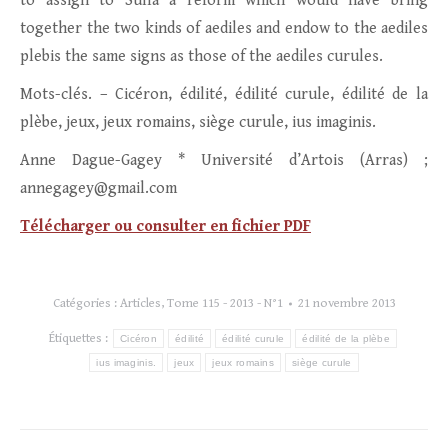
to assign to Sulla a reform which would have bring
together the two kinds of aediles and endow to the aediles
plebis the same signs as those of the aediles curules.
Mots-clés. – Cicéron, édilité, édilité curule, édilité de la
plèbe, jeux, jeux romains, siège curule, ius imaginis.
Anne Dague-Gagey * Université d’Artois (Arras) ;
annegagey@gmail.com
Télécharger ou consulter en fichier PDF
Catégories :
Articles
,
Tome 115 - 2013 - N°1
21 novembre 2013
Étiquettes :
Cicéron
édilité
édilité curule
édilité de la plèbe
ius imaginis.
jeux
jeux romains
siège curule