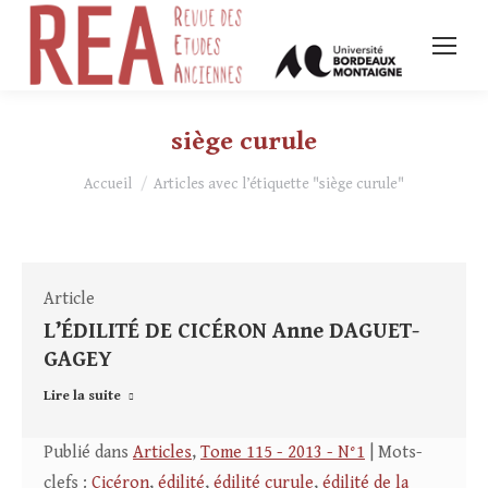
siège curule
Vous êtes ici :
Accueil
Articles avec l’étiquette "siège curule"
Article
L’ÉDILITÉ DE CICÉRON Anne DAGUET-
GAGEY
Lire la suite
Publié dans
Articles
,
Tome 115 - 2013 - N°1
| Mots-
clefs :
Cicéron
,
édilité
,
édilité curule
,
édilité de la