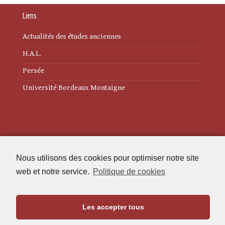
Liens
Actualités des études anciennes
H.A.L.
Persée
Université Bordeaux Montaigne
Mentions légales
Nous utilisons des cookies pour optimiser notre site
Politique de cookies (UE)
web et notre service.
Politique de cookies
Revue des Études Anciennes
Les accepter tous
Maison de l'Archéologie