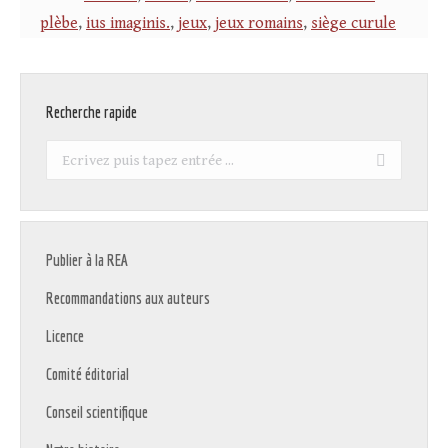
plèbe
,
ius imaginis.
,
jeux
,
jeux romains
,
siège curule
Recherche rapide
Recherche
:
Publier à la REA
Recommandations aux auteurs
Licence
Comité éditorial
Conseil scientifique