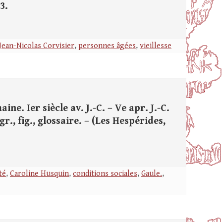
3.
Jean-Nicolas Corvisier
,
personnes âgées
,
vieillesse
ne. Ier siècle av. J.-C. – Ve apr. J.-C.
gr., fig., glossaire. – (Les Hespérides,
té
,
Caroline Husquin
,
conditions sociales
,
Gaule.
,