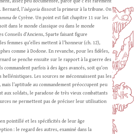
usement, assez peu documentée, parce que c’est rarement
. Bernard, l’
isègoria
dissout la primeur à la tribune. On
ramma
de Cyrène. Un point est fait chapitre 11 sur les
 soit dans le monde classique ou dans le monde
es Conseils d’Anciens, Sparte faisant figure
lles femmes qu’elles mettent à l’honneur (ch. 12),
phes comme à Dodone. En revanche, pour les fidèles,
Bernard se penche ensuite sur le rapport à la guerre des
ils commandent parfois à des âges avancés, soit qu’on
s hellénistiques. Les sources ne méconnaissent pas les
II), mais l’aptitude au commandement préoccupent peu
t aux soldats, le paradoxe de très vieux combattants
ources ne permettent pas de préciser leur utilisation
n pointillé et les spécificités de leur âge
ption : le regard des autres, examiné dans la