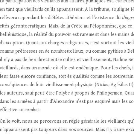
La participation des vieillards aux affaires publiques est, curie
en tant que vieillards qu’ils apparaissent. A la tribune, souligne N
relèvera cependant les diétètes athéniens et l’existence du
diag
cités gérontocratiques. Mais, de la Crète au Péloponnèse, que ce
hellénistique, la réalité du pouvoir est rarement dans les mains d
d’exception. Quant aux charges religieuses, c’est surtout les viei
comme prêtresses en de nombreux lieux, ou comme pythies à Del
il n’y a pas de lien direct entre cultes et vieillissement. Nadine 
vieillards, dans un monde où elle est endémique. Pour les chefs, 
leur fasse encore confiance, soit ès qualités comme les souverain
conséquences de leur vieillissement physique (Nicias, Agésilas 
les auteurs, sauf peut-être Polybe à propos de Philopœmen. Quan
dans les armées à partir d’Alexandre n’est pas esquivé mais les s
effective au combat.
On le voit, nous ne percevons en règle générale les vieillards qu’e
n’apparaissent pas toujours dans nos sources. Mais il y a une exce