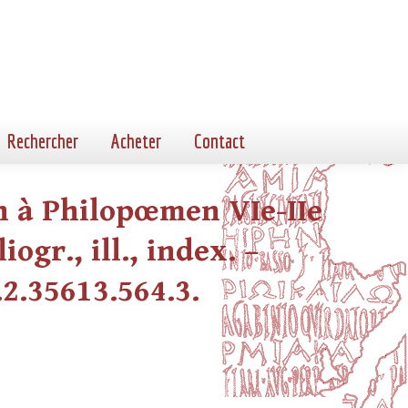
Rechercher
Acheter
Contact
on à Philopœmen VIe-IIe
iogr., ill., index. –
.2.35613.564.3.