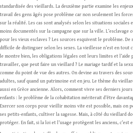
standardisée des vieillards. La deuxième partie examine les enjeux
travail des gens âgés pose problème car non seulement les forces
sur la réalité. Les cas sont analysés selon les situations sociale
moins documentés sur la campagne que sur la ville. L’esclavage of
pour les vieux esclaves ? Les sources esquivent le problème. De mê
difficile de distinguer selon les sexes. La vieillesse n’est en tou
le montre bien, les obligations légales ont leurs limites et l’aide 
travailler, que peut faire un vieillard ? Le mariage tardif et la se
comme du point de vue des autres. On devine au travers des sourc
adultes, sauf quand un patrimoine est en jeu. Le thème du vieilla
aussi en Grèce ancienne. Alors, comment vivre ses derniers jours
enfants : le problème de la cohabitation mériterait d’être davanta
Exercer son corps pour vieillir moins vite est possible, mais on pe
ses petits-enfants, cultiver la sagesse. Mais, à côté du vieillard doc
protéger. En fait, si la loi et l’usage protègent les anciens, c’est