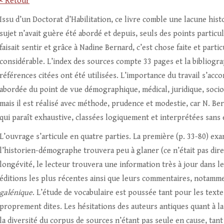
< Retour
Issu d’un Doctorat d’Habilitation, ce livre comble une lacune hist
sujet n’avait guère été abordé et depuis, seuls des points particul
faisait sentir et grâce à Nadine Bernard, c’est chose faite et parti
considérable. L’index des sources compte 33 pages et la bibliograp
références citées ont été utilisées. L’importance du travail s’accor
abordée du point de vue démographique, médical, juridique, sociolo
mais il est réalisé avec méthode, prudence et modestie, car N. Be
qui paraît exhaustive, classées logiquement et interprétées sans 
L’ouvrage s’articule en quatre parties. La première (p. 33-80) exam
l’historien-démographe trouvera peu à glaner (ce n’était pas dire
longévité, le lecteur trouvera une information très à jour dans le
éditions les plus récentes ainsi que leurs commentaires, notamm
galénique
. L’étude de vocabulaire est poussée tant pour les texte
proprement dites. Les hésitations des auteurs antiques quant à la s
la diversité du corpus de sources n’étant pas seule en cause, tant