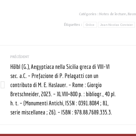
Catégories :
Notes de lecture
,
Rece
Étiquettes :
Grèce
Jean-Nicolas Corvisier
Navigation
PRÉCÉDENT
article
Hölbl (G.), Aegyptiaca nella Sicilia greca di VIII-VI
sec. a.C. – Prefazione di P. Pelagatti con un
contributo di M. E. Haslauer. – Rome : Giorgio
Article
Bretschneider, 2023. – XLVIII+800 p. : bibliogr., 40 pl.
précédent
h. t. – (Monumenti Antichi, ISSN : 0391.8084 ; 81,
:
:
serie miscellanea ; 26). – ISBN : 978.88.7689.335.3.