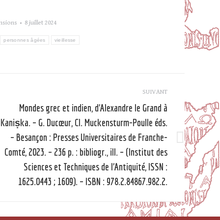
nsions
8 juillet 2024
personnes âgées
vieillesse
SUIVANT
Mondes grec et indien, d’Alexandre le Grand à
Kaniṣka. – G. Ducœur, Cl. Muckensturm-Poulle éds.
– Besançon : Presses Universitaires de Franche-
Article
Comté, 2023. – 236 p. : bibliogr., ill. – (Institut des
suivant
Sciences et Techniques de l’Antiquité, ISSN :
1625.0443 ; 1609). – ISBN : 978.2.84867.982.2.