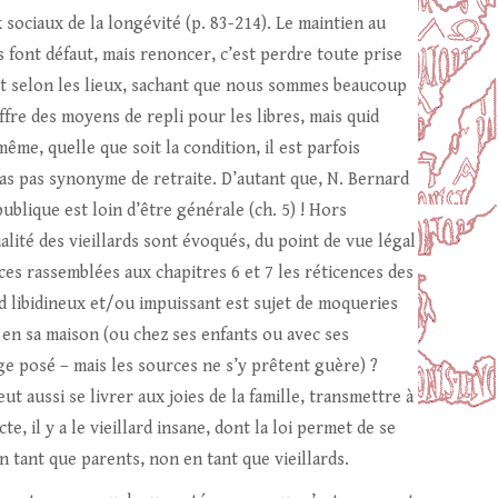
 sociaux de la longévité (p. 83-214). Le maintien au
 font défaut, mais renoncer, c’est perdre toute prise
s et selon les lieux, sachant que nous sommes beaucoup
fre des moyens de repli pour les libres, mais quid
me, quelle que soit la condition, il est parfois
t cas pas synonyme de retraite. D’autant que, N. Bernard
publique est loin d’être générale (ch. 5) ! Hors
xualité des vieillards sont évoqués, du point de vue légal
es rassemblées aux chapitres 6 et 7 les réticences des
rd libidineux et/ou impuissant est sujet de moqueries
 en sa maison (ou chez ses enfants ou avec ses
ge posé – mais les sources ne s’y prêtent guère) ?
ut aussi se livrer aux joies de la famille, transmettre à
te, il y a le vieillard insane, dont la loi permet de se
 en tant que parents, non en tant que vieillards.