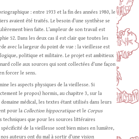
oriographique : entre 1933 et la fin des années 1980, le
iers avaient été traités. Le besoin d’une synthèse se
culièrement bien faite. L’ampleur de son travail est
hie 52. Dans les deux cas il est clair que toutes les
de avec la largeur du point de vue : la vieillesse est
gique, politique et militaire. Le projet est ambitieux
rnard colle aux sources qui sont collectées d’une façon
en forcer le sens.
ine les aspects physiques de la vieillesse. Si
ctement le propos) hormis, au chapitre 3, sur la
 domaine médical, les textes étant utilisés dans leurs
ent pour la
Collection hippocratique
et le
Corpus
s techniques que pour les sources littéraires
pécificité de la vieillesse sont bien mises en lumière,
 nos auteurs ont du mal à sortir d’une vision