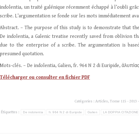
indolentia, un traité galénique récemment échappé à l’oubli grâc
scribe. L’argumentation se fonde sur les mots immédiatement ava
Abstract. – The purpose of this study is to demonstrate that the
De indolentia, a Galenic treatise recently saved from oblivion th
due to the enterprise of a scribe. The argumentation is bas
presumed quotation.
Mots-clés. – De indolentia, Galien, fr. 964 N 2 di Euripide, ἀλυπίας
Télécharger ou consulter en fichier PDF
Catégories :
Articles
,
Tome 115 - 2013 -
Étiquettes :
De indolentia
fr. 964 N 2 di Euripide
Galien
LA DOPPIA CITAZIONE