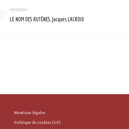
Navigation
article
PRÉCÉDENT
LE NOM DES RUTÈNES, Jacques LACROIX
Article
précédent
:
:
Mentions légales
Politique de cookies (UE)