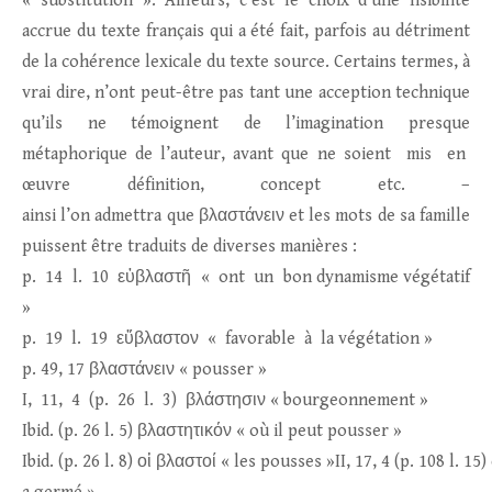
« substitution ». Ailleurs, c’est le choix d’une lisibilité
accrue du texte français qui a été fait, parfois au détriment
de la cohérence lexicale du texte source. Certains termes, à
vrai dire, n’ont peut-être pas tant une acception technique
qu’ils ne témoignent de l’imagination presque
métaphorique de l’auteur, avant que ne soient mis en
œuvre définition, concept etc. –
ainsi l’on admettra que βλαστάνειν et les mots de sa famille
puissent être traduits de diverses manières :
p. 14 l. 10 εὐβλαστῆ « ont un bon dynamisme végétatif
»
p. 19 l. 19 εὔβλαστον « favorable à la végétation »
p. 49, 17 βλαστάνειν « pousser »
I, 11, 4 (p. 26 l. 3) βλάστησιν « bourgeonnement »
Ibid. (p. 26 l. 5) βλαστητικόν « où il peut pousser »
Ibid. (p. 26 l. 8) οἱ βλαστοί « les pousses »II, 17, 4 (p. 108 l. 1