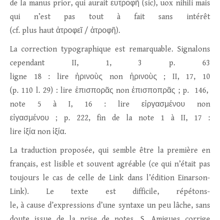
de la manus prior, qui aurait ευτροφῆ (sic), uox nihili mais
qui n’est pas tout à fait sans intérêt
(cf. plus haut ἀτροφεῖ / ἀτροφῆ).
La correction typographique est remarquable. Signalons
cependant II, 1, 3 p. 63
ligne 18 : lire ἠρινοὺς non ἡρινοὺς ; II, 17, 10
(p. 110 l. 29) : lire ἐπισπορᾶς non ἐπισποπρᾶς ; p. 146,
note 5 à I, 16 : lire εἰργασμένου non
εἰγασμένου ; p. 222, fin de la note 1 à II, 17 :
lire ἰξία non ἱξία.
La traduction proposée, qui semble être la première en
français, est lisible et souvent agréable (ce qui n’était pas
toujours le cas de celle de Link dans l’édition Einarson-
Link). Le texte est difficile, répétons-
le, à cause d’expressions d’une syntaxe un peu lâche, sans
doute issue de la prise de notes. S. Amigues corrige