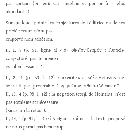
pas certain (on pourrait simplement penser à « plus
abondant »).
Sur quelques points les conjectures de l’éditrice ou de ses
prédécessurs n’ont pas
emporté mon adhésion.
II, 1, 5 (p. 64, ligne 4) <τὸ> οἰκεῖον θερμόν : l’article
conjecturé par Schneider
est-il nécessaire ?
II, 8, 4 (p. 83 l. 12) ἐπικνισθέντα <δὲ> Heinsius ne
serait-il pas préférable à <μὴ> ἐπικνισθέντα Wimmer ?
II, 13, 4 (p. 98, l. 12) : la négation (conj. de Heinsius) n’est
pas totalement nécessaire
(Einarson la refuse).
II, 14, 1 (p. 99, l. 4) κεἰ Amigues, καὶ mss.: le texte proposé
ne nous paraît pas beaucoup