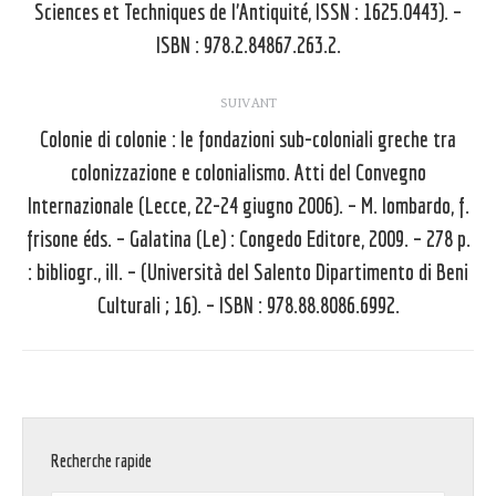
précédent
Sciences et Techniques de l’Antiquité, ISSN : 1625.0443). –
:
ISBN : 978.2.84867.263.2.
SUIVANT
Colonie di colonie : le fondazioni sub-coloniali greche tra
colonizzazione e colonialismo. Atti del Convegno
Internazionale (Lecce, 22-24 giugno 2006). – M. lombardo, f.
Article
frisone éds. – Galatina (Le) : Congedo Editore, 2009. – 278 p.
suivant
: bibliogr., ill. – (Università del Salento Dipartimento di Beni
:
Culturali ; 16). – ISBN : 978.88.8086.6992.
Recherche rapide