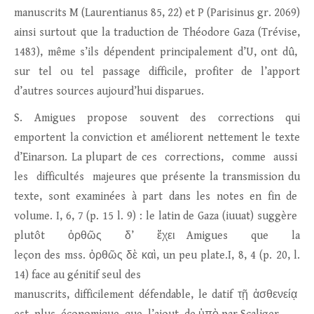
manuscrits M (Laurentianus 85, 22) et P (Parisinus gr. 2069)
ainsi surtout que la traduction de Théodore Gaza (Trévise,
1483), même s’ils dépendent principalement d’U, ont dû,
sur tel ou tel passage difficile, profiter de l’apport
d’autres sources aujourd’hui disparues.
S. Amigues propose souvent des corrections qui
emportent la conviction et améliorent nettement le texte
d’Einarson. La plupart de ces corrections, comme aussi
les difficultés majeures que présente la transmission du
texte, sont examinées à part dans les notes en fin de
volume. I, 6, 7 (p. 15 l. 9) : le latin de Gaza (iuuat) suggère
plutôt ὀρθῶς δ’ ἔχει Amigues que la
leçon des mss. ὀρθῶς δὲ καὶ, un peu plate.I, 8, 4 (p. 20, l.
14) face au génitif seul des
manuscrits, difficilement défendable, le datif τῇ ἀσθενείᾳ