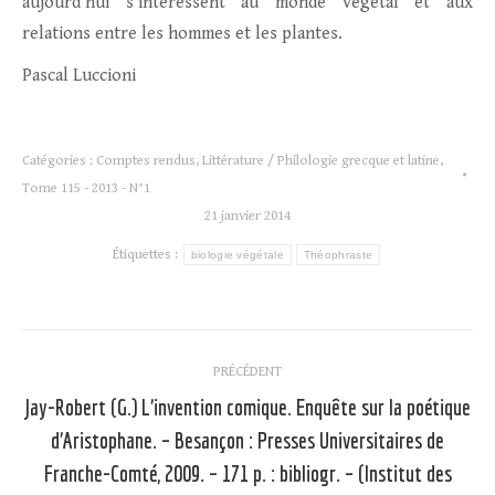
aujourd’hui s’intéressent au monde végétal et aux
relations entre les hommes et les plantes.
Pascal Luccioni
Catégories :
Comptes rendus
,
Littérature / Philologie grecque et latine
,
Tome 115 - 2013 - N°1
21 janvier 2014
Étiquettes :
biologie végétale
Théophraste
Navigation
PRÉCÉDENT
article
Jay-Robert (G.) L’invention comique. Enquête sur la poétique
d’Aristophane. – Besançon : Presses Universitaires de
Franche-Comté, 2009. – 171 p. : bibliogr. – (Institut des
Article