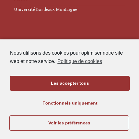
Université Bordeaux Montaigne
Mentions légales
Nous utilisons des cookies pour optimiser notre site
Politique de cookies (UE)
web et notre service.
Politique de cookies
Revue des Études Anciennes
Les accepter tous
Maison de l'Archéologie
Université Bordeaux Montaigne
Fonctionnels uniquement
33607 Pessac Cedex
05.57.12.45.63
Voir les préférences
rea@u-bordeaux-montaigne.fr