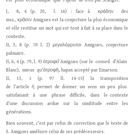
est plus économique que l’ajout de ὑπὸ par Scaliger.
I, 8, 4 (p. 20, l. 16) : face à κράδην des
mss., κρᾶσιν Amigues est la conjecture la plus économique
et elle restitue un mot qui est tout à fait à sa place dans le
contexte.
II, 3, 8 (p. 70 l. 2) μεγαλόρρυτοι Amigues, conjecture
palmaire.
II, 6, 4 (p. 79, l. 9) ἀτροφεῖ Amigues (sur le conseil d’Alain
Blanc), mieux qu’ἀτροφῆ, hapax accepté par Einarson.
II, 13, 1 (p. 97 ll. 14-15) la transposition
de l’article ἡ permet de donner un sens un peu plus
satisfaisant à une phrase difficile, dans le contexte
d’une discussion ardue sur la similitude entre les
générations.
Bien souvent, c’est par refus de correction que le texte de
S. Amigues améliore celui de ses prédécesseurs.