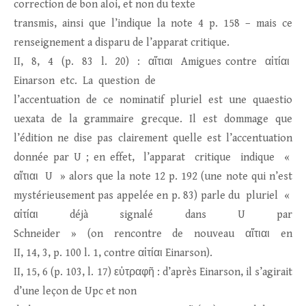
correction de bon aloi, et non du texte
transmis, ainsi que l’indique la note 4 p. 158 – mais ce
renseignement a disparu de l’apparat critique.
II, 8, 4 (p. 83 l. 20) : αἴτιαι Amigues contre αἰτίαι
Einarson etc. La question de
l’accentuation de ce nominatif pluriel est une quaestio
uexata de la grammaire grecque. Il est dommage que
l’édition ne dise pas clairement quelle est l’accentuation
donnée par U ; en effet, l’apparat critique indique «
αἴτιαι U » alors que la note 12 p. 192 (une note qui n’est
mystérieusement pas appelée en p. 83) parle du pluriel «
αἰτίαι déjà signalé dans U par
Schneider » (on rencontre de nouveau αἴτιαι en
II, 14, 3, p. 100 l. 1, contre αἰτίαι Einarson).
II, 15, 6 (p. 103, l. 17) εὐτραφῆ : d’après Einarson, il s’agirait
d’une leçon de Upc et non