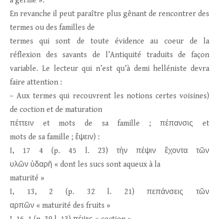
a germé ».
En revanche il peut paraître plus gênant de rencontrer des
termes ou des familles de
termes qui sont de toute évidence au coeur de la
réflexion des savants de l’Antiquité traduits de façon
variable. Le lecteur qui n’est qu’à demi helléniste devra
faire attention :
– Aux termes qui recouvrent les notions certes voisines)
de coction et de maturation
πέττειν et mots de sa famille ; πέπανσις et
mots de sa famille ; ἕψειν) :
I, 17 4 (p. 45 l. 23) τὴν πέψιν ἔχοντα τῶν
υλῶν ὑδαρῆ « dont les sucs sont aqueux à la
maturité »
I, 13, 2 (p. 32 l. 21) πεπάνσεις τῶν
αρπῶν « maturité des fruits »