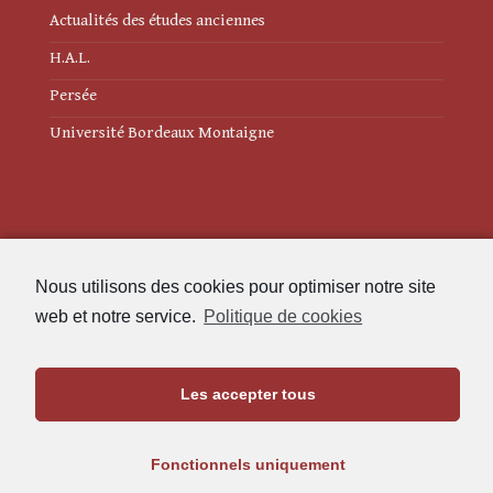
Actualités des études anciennes
H.A.L.
Persée
Université Bordeaux Montaigne
Mentions légales
Nous utilisons des cookies pour optimiser notre site
Politique de cookies (UE)
web et notre service.
Politique de cookies
Revue des Études Anciennes
Les accepter tous
Maison de l'Archéologie
Université Bordeaux Montaigne
Fonctionnels uniquement
33607 Pessac Cedex