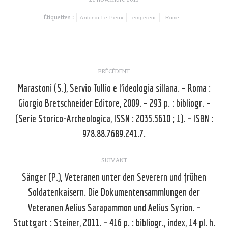
Étiquettes :
Antonin Le Pieux
empereur
Rome
Navigation
PRÉCÉDENT
article
Marastoni (S.), Servio Tullio e l’ideologia sillana. – Roma :
Giorgio Bretschneider Editore, 2009. – 293 p. : bibliogr. –
Article
(Serie Storico-Archeologica, ISSN : 2035.5610 ; 1). – ISBN :
précédent
978.88.7689.241.7.
:
SUIVANT
Sänger (P.), Veteranen unter den Severern und frühen
Soldatenkaisern. Die Dokumentensammlungen der
Veteranen Aelius Sarapammon und Aelius Syrion. –
Article
Stuttgart : Steiner, 2011. – 416 p. : bibliogr., index, 14 pl. h.