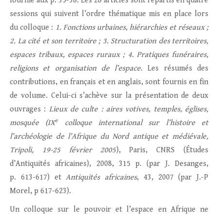
fournie aux p. 35-38. Les 28 articles sont répartis en quatre
sessions qui suivent l’ordre thématique mis en place lors
du colloque :
1.
Fonctions urbaines, hiérarchies et réseaux
;
2.
La cité et son territoire ; 3. Structuration des territoires,
espaces tribaux, espaces ruraux ; 4. Pratiques funéraires,
religions et organisation de l’espace
. Les résumés des
contributions, en français et en anglais, sont fournis en fin
de volume. Celui-ci s’achève sur la présentation de deux
ouvrages :
Lieux de culte : aires votives, temples, églises,
e
mosquée (IX
colloque international sur l’histoire et
l’archéologie de l’Afrique du Nord antique et médiévale,
Tripoli, 19-25 février 2005
), Paris, CNRS (Études
d’Antiquités africaines), 2008, 315 p. (par J. Desanges,
p. 613-617) et
Antiquités africaines
, 43, 2007 (par J.-P
Morel, p 617-623).
Un colloque sur le pouvoir et l’espace en Afrique ne