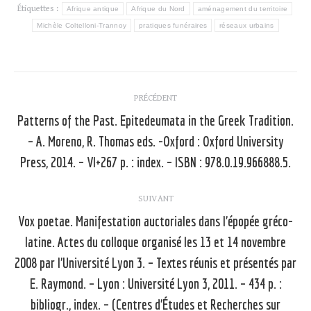
Étiquettes :
Afrique antique
Afrique du Nord
aménagement du territoire
Michèle Coltelloni-Trannoy
pratiques funéraires
réseaux urbains
Navigation
PRÉCÉDENT
article
Patterns of the Past. Epitedeumata in the Greek Tradition.
– A. Moreno, R. Thomas eds. -Oxford : Oxford University
Article
précédent
Press, 2014. – VI+267 p. : index. – ISBN : 978.0.19.966888.5.
:
SUIVANT
Vox poetae. Manifestation auctoriales dans l’épopée gréco-
latine. Actes du colloque organisé les 13 et 14 novembre
2008 par l’Université Lyon 3. – Textes réunis et présentés par
E. Raymond. – Lyon : Université Lyon 3, 2011. – 434 p. :
Article
suivant
bibliogr., index. – (Centres d’Études et Recherches sur