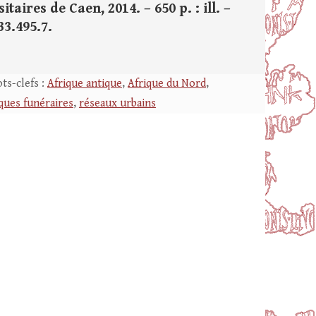
aires de Caen, 2014. – 650 p. : ill. –
33.495.7.
ts-clefs :
Afrique antique
,
Afrique du Nord
,
ques funéraires
,
réseaux urbains