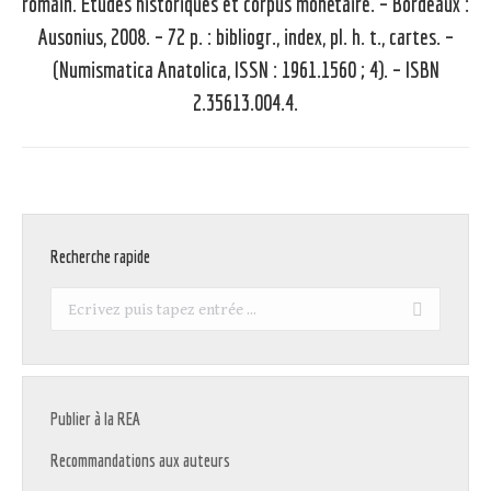
romain. Études historiques et corpus monétaire. – Bordeaux :
Ausonius, 2008. – 72 p. : bibliogr., index, pl. h. t., cartes. –
Article
suivant
(Numismatica Anatolica, ISSN : 1961.1560 ; 4). – ISBN
:
2.35613.004.4.
Recherche rapide
Recherche
:
Publier à la REA
Recommandations aux auteurs