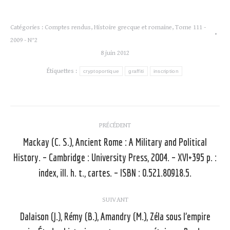
Catégories :
Comptes rendus
,
Histoire grecque et romaine
,
Tome 111 -
2009 - N°2
8 juin 2012
Étiquettes :
cryptoportique
graffiti
inscription
Navigation
PRÉCÉDENT
article
Mackay (C. S.), Ancient Rome : A Military and Political
History. – Cambridge : University Press, 2004. – XVI+395 p. :
Article
précédent
index, ill. h. t., cartes. – ISBN : 0.521.80918.5.
:
SUIVANT
Dalaison (J.), Rémy (B.), Amandry (M.), Zéla sous l’empire