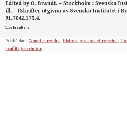
Edited by O. Brandt. – Stockholm : Svenska Instit
ill. – (Skrifter utgivna av Svenska Institutet i R
91.7042.175.4.
Lire la suite
Publié dans
Comptes rendus
,
Histoire grecque et romaine
,
Tom
graffiti
,
inscription