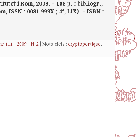
utet i Rom, 2008. – 188 p. : bibliogr.,
om, ISSN : 0081.993X ; 4°, LIX). – ISBN :
e 111 - 2009 - N°2
| Mots-clefs :
cryptoportique
,