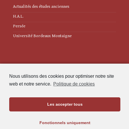
Actualités des études anciennes
H.A.L.
Persée
Université Bordeaux Montaigne
Mentions légales
Nous utilisons des cookies pour optimiser notre site
Politique de cookies (UE)
web et notre service.
Politique de cookies
Revue des Études Anciennes
Les accepter tous
Maison de l'Archéologie
Université Bordeaux Montaigne
Fonctionnels uniquement
33607 Pessac Cedex