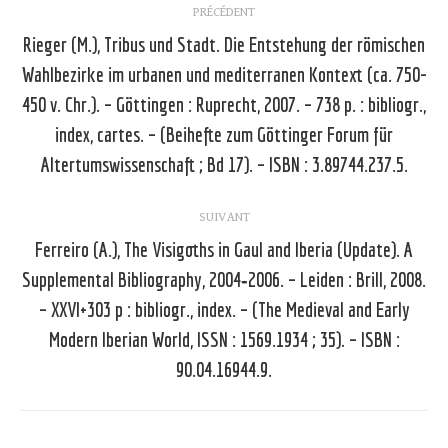
PRÉCÉDENT
article
Rieger (M.), Tribus und Stadt. Die Entstehung der römischen
Wahlbezirke im urbanen und mediterranen Kontext (ca. 750-
450 v. Chr.). – Göttingen : Ruprecht, 2007. – 738 p. : bibliogr.,
Article
précédent
index, cartes. – (Beihefte zum Göttinger Forum für
:
Altertumswissenschaft ; Bd 17). – ISBN : 3.89744.237.5.
SUIVANT
Ferreiro (A.), The Visigoths in Gaul and Iberia (Update). A
Supplemental Bibliography, 2004‑2006. – Leiden : Brill, 2008.
– XXVI+303 p : bibliogr., index. – (The Medieval and Early
Article
suivant
Modern Iberian World, ISSN : 1569.1934 ; 35). – ISBN :
:
90.04.16944.9.