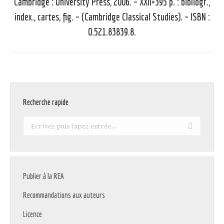
Cambridge : University Press, 2006. – XXII+395 p. : bibliogr.,
index., cartes, fig. – (Cambridge Classical Studies). – ISBN :
0.521.83839.8.
Recherche rapide
Recherche
:
Publier à la REA
Recommandations aux auteurs
Licence