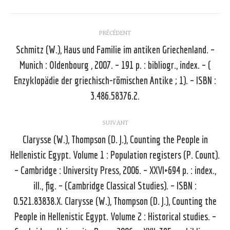
Navigation
PRÉCÉDENT
article
Schmitz (W.), Haus und Familie im antiken Griechenland. –
Munich : Oldenbourg , 2007. – 191 p. : bibliogr., index. – (
Article
Enzyklopädie der griechisch-römischen Antike ; 1). – ISBN :
précédent
3.486.58376.2.
:
SUIVANT
Clarysse (W.), Thompson (D. J.), Counting the People in
Hellenistic Egypt. Volume 1 : Population registers (P. Count).
– Cambridge : University Press, 2006. – XXVI+694 p. : index.,
ill., fig. – (Cambridge Classical Studies). – ISBN :
0.521.83838.X. Clarysse (W.), Thompson (D. J.), Counting the
Article
suivant
People in Hellenistic Egypt. Volume 2 : Historical studies. –
: