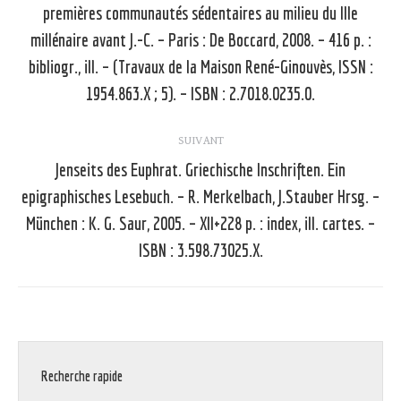
premières communautés sédentaires au milieu du IIIe
millénaire avant J.-C. – Paris : De Boccard, 2008. – 416 p. :
Article
précédent
bibliogr., ill. – (Travaux de la Maison René-Ginouvès, ISSN :
:
1954.863.X ; 5). – ISBN : 2.7018.0235.0.
SUIVANT
Jenseits des Euphrat. Griechische Inschriften. Ein
epigraphisches Lesebuch. – R. Merkelbach, J.Stauber Hrsg. –
Article
München : K. G. Saur, 2005. – XII+228 p. : index, ill. cartes. –
suivant
ISBN : 3.598.73025.X.
:
Recherche rapide