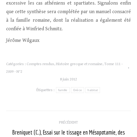
excessive les cas athéniens et spartiates. Signalons enfin
que cette synthèse sera complétée par un manuel consacré
à la famille romaine, dont la réalisation a également été
confiée à Winfried Schmitz.
Jérôme Wilgaux
Catégories :
Comptes rendus
,
Histoire grecque et romaine
,
Tome 111 -
2009 - N°2
8 juin 2012
Étiquettes :
famille
Grèce
habitat
Navigation
PRÉCÉDENT
article
Breniquet (C.), Essai sur le tissage en Mésopotamie, des