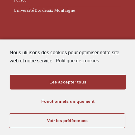
Persée
Université Bordeaux Montaigne
Mentions légales
Nous utilisons des cookies pour optimiser notre site
Politique de cookies (UE)
web et notre service.
Politique de cookies
Revue des Études Anciennes
Les accepter tous
Maison de l'Archéologie
Université Bordeaux Montaigne
Fonctionnels uniquement
33607 Pessac Cedex
05.57.12.45.63
Voir les préférences
rea@u-bordeaux-montaigne.fr