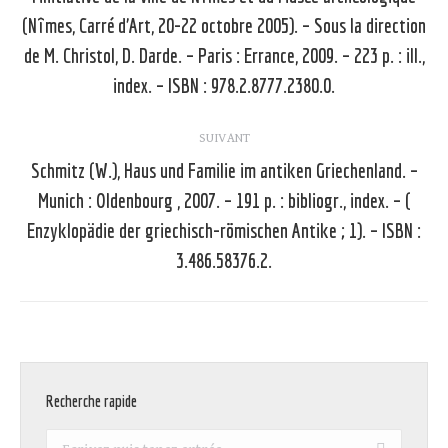
Article
(Nîmes, Carré d’Art, 20-22 octobre 2005). – Sous la direction
précédent
de M. Christol, D. Darde. – Paris : Errance, 2009. – 223 p. : ill.,
:
index. – ISBN : 978.2.8777.2380.0.
SUIVANT
Schmitz (W.), Haus und Familie im antiken Griechenland. –
Munich : Oldenbourg , 2007. – 191 p. : bibliogr., index. – (
Article
Enzyklopädie der griechisch-römischen Antike ; 1). – ISBN :
suivant
3.486.58376.2.
:
Recherche rapide
Recherche