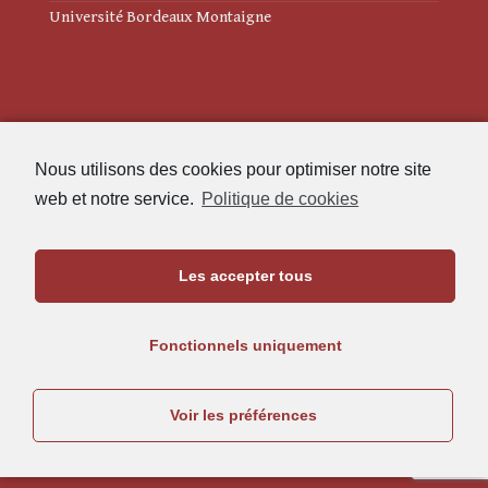
Université Bordeaux Montaigne
Mentions légales
Nous utilisons des cookies pour optimiser notre site
Politique de cookies (UE)
web et notre service.
Politique de cookies
Revue des Études Anciennes
Les accepter tous
Maison de l'Archéologie
Université Bordeaux Montaigne
Fonctionnels uniquement
33607 Pessac Cedex
05.57.12.45.63
Voir les préférences
rea@u-bordeaux-montaigne.fr