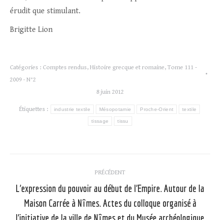
érudit que stimulant.
Brigitte Lion
Catégories :
Comptes rendus
,
Histoire grecque et romaine
,
Tome 111 -
2009 - N°2
8 juin 2012
Étiquettes :
industrie textile
Mésopotamie
Proche-Orient
textile
tissage
tissu
Navigation
PRÉCÉDENT
article
L’expression du pouvoir au début de l’Empire. Autour de la
Maison Carrée à Nîmes. Actes du colloque organisé à
l’initiative de la ville de Nîmes et du Musée archéologique