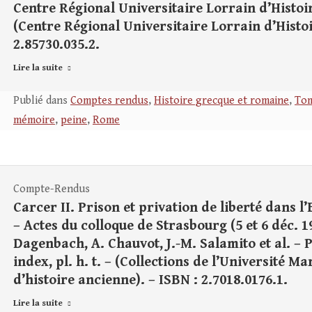
Centre Régional Universitaire Lorrain d’Histoire,
(Centre Régional Universitaire Lorrain d’Histoir
2.85730.035.2.
Lire la suite
Publié dans
Comptes rendus
,
Histoire grecque et romaine
,
Tom
mémoire
,
peine
,
Rome
Compte-Rendus
Carcer II. Prison et privation de liberté dans 
– Actes du colloque de Strasbourg (5 et 6 déc. 1
Dagenbach, A. Chauvot, J.-M. Salamito et al. – P
index, pl. h. t. – (Collections de l’Université M
d’histoire ancienne). – ISBN : 2.7018.0176.1.
Lire la suite