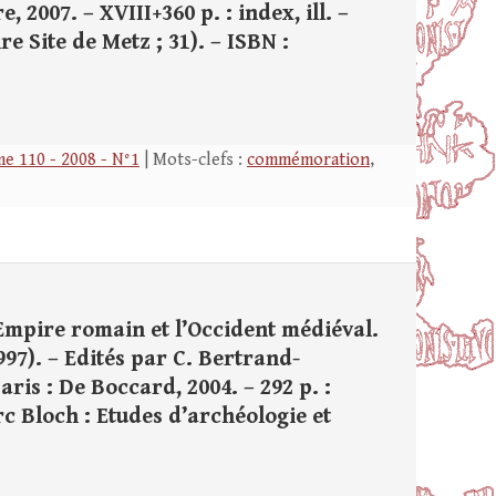
 2007. – XVIII+360 p. : index, ill. –
e Site de Metz ; 31). – ISBN :
e 110 - 2008 - N°1
| Mots-clefs :
commémoration
,
l’Empire romain et l’Occident médiéval.
997). – Edités par C. Bertrand-
aris : De Boccard, 2004. – 292 p. :
arc Bloch : Etudes d’archéologie et