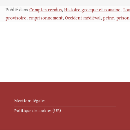
Publié dans
Comptes rendus
,
Histoire grecque et romaine
,
Tom
provisoire
,
emprisonnement
,
Occident médiéval
,
peine
,
prison
Mentions légales
Politique de cookies (UE)