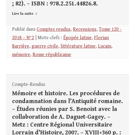
; 82). – ISBN : 978.2.251.44826.8.
Lire la suite
Publié dans
Comptes rendus
,
Recensions
,
Tome 120 -
2018 – N°2
| Mots-clefs :
Épopée latine
,
Florian
Barrière
,
guerre civile
,
littérature latine
,
Lucain
,
mémoire
,
Rome républicaine
Compte-Rendus
Mémoire et histoire. Les procédures de
condamnation dans l’Antiquité romaine.
– Études réunies par S. Benoist avec la
collaboration de A. Daguet-Gagey. –
Metz : Centre Régional Universitaire
Lorrain d’Histoire, 2007. – XVIII+360 p. :