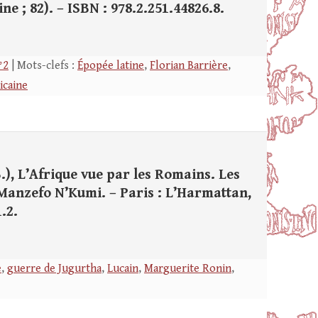
ne ; 82). – ISBN : 978.2.251.44826.8.
°2
| Mots-clefs :
Épopée latine
,
Florian Barrière
,
icaine
.), L’Afrique vue par les Romains. Les
. Manzefo N’Kumi. – Paris : L’Harmattan,
.2.
e
,
guerre de Jugurtha
,
Lucain
,
Marguerite Ronin
,