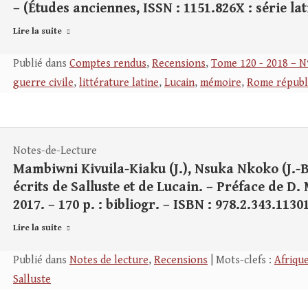
– (Études anciennes, ISSN : 1151.826X : série lati
Lire la suite
Publié dans
Comptes rendus
,
Recensions
,
Tome 120 - 2018 – N
guerre civile
,
littérature latine
,
Lucain
,
mémoire
,
Rome républ
Notes-de-Lecture
Mambiwni Kivuila-Kiaku (J.), Nsuka Nkoko (J.-B
écrits de Salluste et de Lucain. – Préface de D
2017. – 170 p. : bibliogr. – ISBN : 978.2.343.11301
Lire la suite
Publié dans
Notes de lecture
,
Recensions
| Mots-clefs :
Afriqu
Salluste