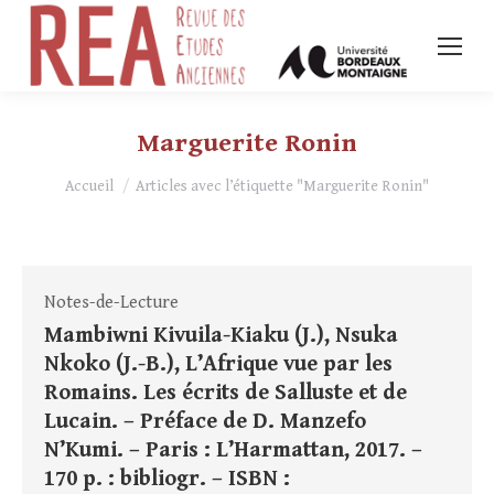
Marguerite Ronin
Vous êtes ici :
Accueil
Articles avec l’étiquette "Marguerite Ronin"
Notes-de-Lecture
Mambiwni Kivuila-Kiaku (J.), Nsuka
Nkoko (J.-B.), L’Afrique vue par les
Romains. Les écrits de Salluste et de
Lucain. – Préface de D. Manzefo
N’Kumi. – Paris : L’Harmattan, 2017. –
170 p. : bibliogr. – ISBN :