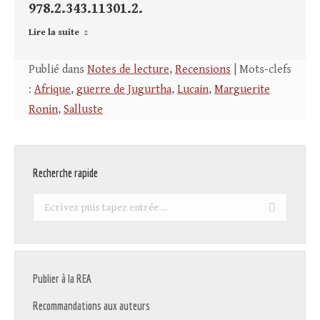
978.2.343.11301.2.
Lire la suite
Publié dans
Notes de lecture
,
Recensions
| Mots-clefs
:
Afrique
,
guerre de Jugurtha
,
Lucain
,
Marguerite
Ronin
,
Salluste
Recherche rapide
Recherche
:
Publier à la REA
Recommandations aux auteurs