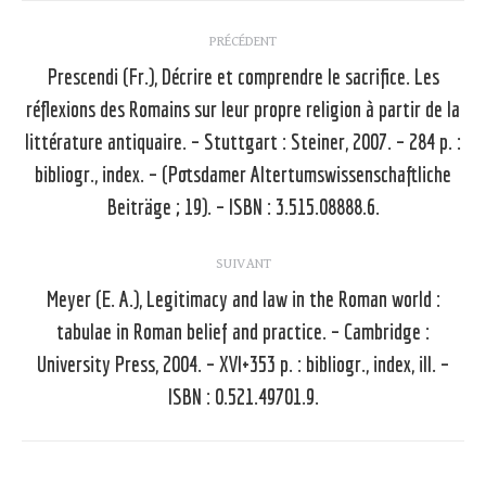
Navigation
PRÉCÉDENT
article
Prescendi (Fr.), Décrire et comprendre le sacrifice. Les
réflexions des Romains sur leur propre religion à partir de la
littérature antiquaire. – Stuttgart : Steiner, 2007. – 284 p. :
Article
précédent
bibliogr., index. – (Potsdamer Altertumswissenschaftliche
:
Beiträge ; 19). – ISBN : 3.515.08888.6.
SUIVANT
Meyer (E. A.), Legitimacy and law in the Roman world :
tabulae in Roman belief and practice. – Cambridge :
Article
University Press, 2004. – XVI+353 p. : bibliogr., index, ill. –
suivant
ISBN : 0.521.49701.9.
: