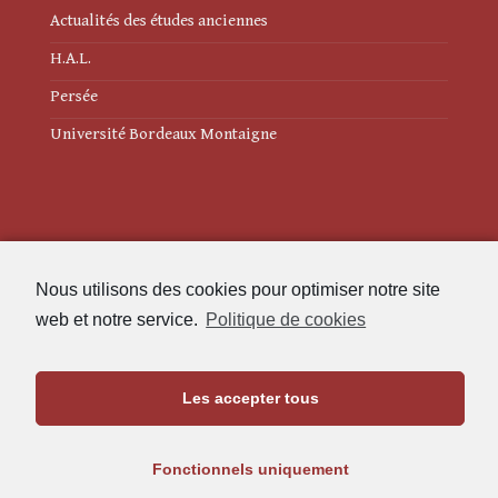
Actualités des études anciennes
H.A.L.
Persée
Université Bordeaux Montaigne
Mentions légales
Nous utilisons des cookies pour optimiser notre site
Politique de cookies (UE)
web et notre service.
Politique de cookies
Revue des Études Anciennes
Les accepter tous
Maison de l'Archéologie
Université Bordeaux Montaigne
Fonctionnels uniquement
33607 Pessac Cedex