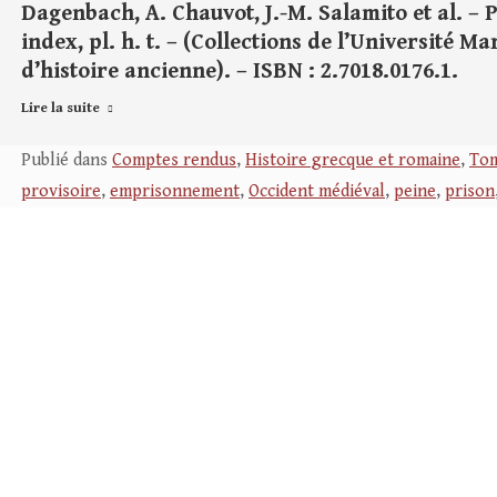
Dagenbach, A. Chauvot, J.-M. Salamito et al. – P
index, pl. h. t. – (Collections de l’Université M
d’histoire ancienne). – ISBN : 2.7018.0176.1.
Lire la suite
Publié dans
Comptes rendus
,
Histoire grecque et romaine
,
Tom
provisoire
,
emprisonnement
,
Occident médiéval
,
peine
,
prison