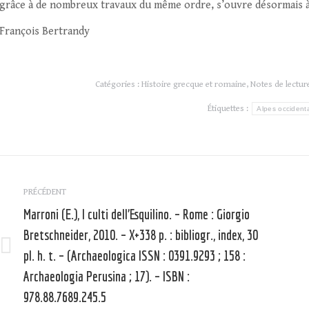
grâce à de nombreux travaux du même ordre, s’ouvre désormais à
François Bertrandy
Catégories :
Histoire grecque et romaine
,
Notes de lectur
Étiquettes :
Alpes occident
Navigation
article
PRÉCÉDENT
Marroni (E.), I culti dell’Esquilino. – Rome : Giorgio
Bretschneider, 2010. – X+338 p. : bibliogr., index, 30
pl. h. t. – (Archaeologica ISSN : 0391.9293 ; 158 :
Article
précédent
Archaeologia Perusina ; 17). – ISBN :
:
:
978.88.7689.245.5