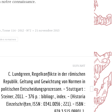
 notre connaissance.
e
,
Tome 114 - 2012 - N°2
21 novembre 2013
ales romaines
SUIVANT
C. Lundgreen, Regelkonflikte in der römischen
Republik. Geltung und Gewichtung von Normen in
politischen Entscheidungsprozessen. – Stuttgart :
Article
Steiner, 2011. – 376 p. : bibliogr., index. – (Historia
suivant
Einzelschriften, ISSN : 0341.0056 ; 221). – ISBN :
978.3.515.09901.1.