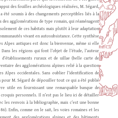
ppui des fouilles archéologiques réalisées, M. Ségard,
’il a été soumis à des changements perceptibles liés à la
es des agglomérations de type romain, qui réaménagent
l’isolement de ces habitats mais plutôt à leur adaptation
communautés vivant en autosubsistance. Cette synthèse
s Alpes antiques est donc la bienvenue, même si elle
Dans les régions qui font l’objet de l’étude, l’auteur
d’établissements ruraux et de uillae (belle carte de
inventaire des agglomérations alpines relié à la question
s Alpes occidentales. Sans oublier l’identification de
on pour M. Ségard de dépouiller tout ce qui a été publié
vre utile en fournissant une remarquable banque de
roquis personnels. Il n’est pas le lieu ici de détailler
c les renvois à la bibliographie, mais c’est une bonne
-86). Enfin, comme on le sait, les voies romaines et les
pement des agglomérations alpines et des bâtiments