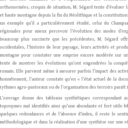
orthonormées, croquis de situation, M. Ségard tente d’évaluer 
et haute montagne depuis la fin du Néolithique et la constitutio
un exemple qu’il a particulièrement étudié, celui du Champsa
régionales pour mieux percevoir l’évolution des modes d’expl
beaucoup plus succincte que les précédentes, M. Ségard offr
occidentales, l’histoire de leur paysage, leurs activités et pro
montagne pour constater une emprise encore modérée sur un p
tente de montrer les évolutions qu’ont engendrées la conquêt
romain. Elle parvient même à mesurer parfois l’impact des activ
honnêtement, l’auteur constate qu’en « l’état actuel de la docu
rythmes agro-pastoraux ou de l’organisation des terroirs paraît 
L’ouvrage donne des tableaux synthétiques correspondant a
toponymes mal identifiés ainsi qu’une abondante et fort utile bi
quelques redondances et de l’absence d’index, il reste le sent
méthodologique et dans la réalisation d’une synthèse sur une r