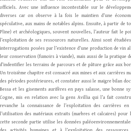
officiels. Avec une influence incontestable sur le développ
diverses car on observe à la fois le maintien d’une économ
spéculative, aux mains de notables alpins. Ensuite, à partir de t
Pline) et archéologiques, souvent nouvelles, l’auteur fait le po
l’exploitation de ses ressources naturelles. Ainsi sont étudiées
interrogations posées par l’existence d’une production de vin al
leur conservation (fumoirs à viande), mais aussi de la pratique 
d’indentifier les terrains de parcours et de pâture grâce aux bo
Un troisième chapitre est consacré aux mines et aux carrières mais
des périodes postérieures, et constater aussi le maigre bilan doc
Bessa et les gisements aurifères en pays salasse, une bonne s
Cogne, mis en relation avec la gens Avillia qui l’a fait constr
revanche la connaissance de l’exploitation des carrières e
l’utilisation des matériaux extraits (marbres et calcaires) pour 
cette seconde partie utilise les données paléoenvironnementale
des activités humaines et à l’exploitation des ressources