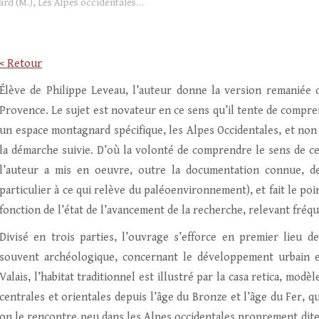
ard (M.), Les Alpes occidentales…
< Retour
Élève de Philippe Leveau, l’auteur donne la version remaniée 
Provence. Le sujet est novateur en ce sens qu’il tente de compre
un espace montagnard spécifique, les Alpes Occidentales, et non
la démarche suivie. D’où la volonté de comprendre le sens de ce
l’auteur a mis en oeuvre, outre la documentation connue, d
particulier à ce qui relève du paléoenvironnement), et fait le poi
fonction de l’état de l’avancement de la recherche, relevant fréq
Divisé en trois parties, l’ouvrage s’efforce en premier lieu d
souvent archéologique, concernant le développement urbain e
Valais, l’habitat traditionnel est illustré par la casa retica, mod
centrales et orientales depuis l’âge du Bronze et l’âge du Fer,
on le rencontre peu dans les Alpes occidentales proprement dite