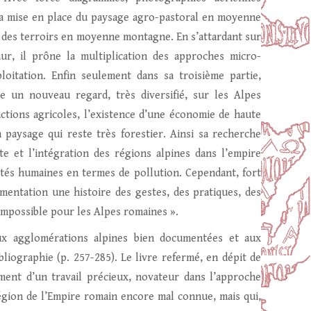
la mise en place du paysage agro-pastoral en moyenne
n des terroirs en moyenne montagne. En s’attardant sur
ur, il prône la multiplication des approches micro-
oitation. Enfin seulement dans sa troisième partie,
e un nouveau regard, très diversifié, sur les Alpes
ductions agricoles, l’existence d’une économie de haute
aysage qui reste très forestier. Ainsi sa recherche
e et l’intégration des régions alpines dans l’empire
ités humaines en termes de pollution. Cependant, fort
mentation une histoire des gestes, des pratiques, des
impossible pour les Alpes romaines ».
ux agglomérations alpines bien documentées et aux
bliographie (p. 257-285). Le livre refermé, en dépit de
iment d’un travail précieux, novateur dans l’approche
égion de l’Empire romain encore mal connue, mais qui,