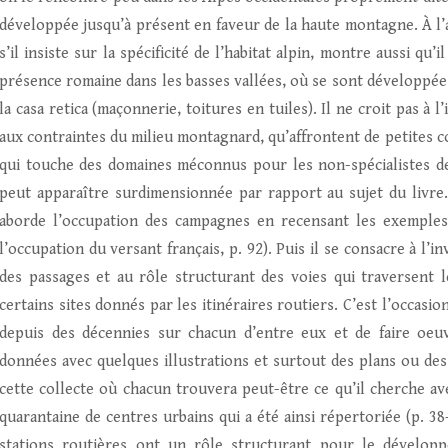
développée jusqu’à présent en faveur de la haute montagne. À l’a
s’il insiste sur la spécificité de l’habitat alpin, montre aussi qu
présence romaine dans les basses vallées, où se sont développé
la casa retica (maçonnerie, toitures en tuiles). Il ne croit pas à 
aux contraintes du milieu montagnard, qu’affrontent de petites 
qui touche des domaines méconnus pour les non-spécialistes de
peut apparaître surdimensionnée par rapport au sujet du livre. 
aborde l’occupation des campagnes en recensant les exemples 
l’occupation du versant français, p. 92). Puis il se consacre à l’
des passages et au rôle structurant des voies qui traversent le
certains sites donnés par les itinéraires routiers. C’est l’occasi
depuis des décennies sur chacun d’entre eux et de faire oeu
données avec quelques illustrations et surtout des plans ou des c
cette collecte où chacun trouvera peut-être ce qu’il cherche ave
quarantaine de centres urbains qui a été ainsi répertoriée (p. 38
stations routières ont un rôle structurant pour le dévelop