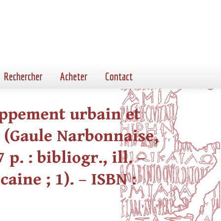
Rechercher
Acheter
Contact
oppement urbain et
 (Gaule Narbonnaise,
p. : bibliogr., ill. –
ine ; 1). – ISBN :