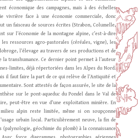
ement économique des campagnes, mais à des échelles
ie vivrière face à une économie commerciale, donc
out un faisceau de sources écrites (Strabon, Columelle,
int sur l’économie de la montagne alpine, c’est-à-dire
 les ressources agro-pastorales (céréales, vigne), les
lobroge, l’élevage au travers de ses productions et de
de la transhumance. Ce dernier point permet à l’auteur
rnes-limites, déjà répertoriées dans les Alpes du Nord.
 il faut faire la part de ce qui relève de l’Antiquité et
umentaire. Sont attestés de façon assurée, le site de la
ynthèse sur le pont-aqueduc du Pondel dans le Val de
uire, peut-être en vue d’une exploitation minière. En
n milieu alpin reste limitée, même si on soupçonne
l’usage urbain local. Particulièrement neuve, la fin de
s (palynologie, géochimie du plomb) à la connaissance
. Avec force diagrammes, photographies aériennes