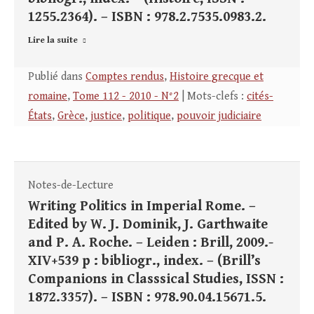
1255.2364). – ISBN : 978.2.7535.0983.2.
Lire la suite
Publié dans
Comptes rendus
,
Histoire grecque et
romaine
,
Tome 112 - 2010 - N°2
| Mots-clefs :
cités-
États
,
Grèce
,
justice
,
politique
,
pouvoir judiciaire
Notes-de-Lecture
Writing Politics in Imperial Rome. –
Edited by W. J. Dominik, J. Garthwaite
and P. A. Roche. – Leiden : Brill, 2009.-
XIV+539 p : bibliogr., index. – (Brill’s
Companions in Classsical Studies, ISSN :
1872.3357). – ISBN : 978.90.04.15671.5.