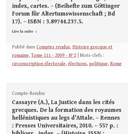
index, cartes. – (Beihefte zum Göttinger
Forum für Altertumswissenschaft ; Bd
17). – ISBN : 3.89744.237.5.
Lire la suite
Publié dans
Comptes rendus
,
Histoire grecque et
romaine
,
Tome 111 - 2009 - N°2
| Mots-clefs :
circonscription électorale
,
élections
,
politique
,
Rome
Compte-Rendus
Cassayre (A.), La Justice dans les cités
grecques. De la formation des royaumes
hellénistiques au legs d’Attale. – Rennes
: Presses Universitaires, 2010. – 557 p. :
bibliogr., index. – (Histoire, ISSN :