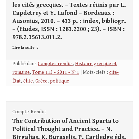
les cités grecques. – Textes réunis par L.
Capdetrey et Y. Lafond – Bordeaux :
Ausonius, 2010. – 433 p. : index, bibliogr.
– (Etudes, ISSN : 1283.2200 ; 23). – ISBN :
978.2.35613.011.2.
Lire la suite
Publié dans
Comptes rendus
,
Histoire grecque et
romaine
,
Tome 113 - 2011 - N°1
| Mots-clefs :
cité-
État
,
élite
,
Grèce
,
politique
Compte-Rendus
The Contribution of Ancient Sparta to
Political Thought and Practice. – N.
Birgalias, K. Buraselis, P. Cartledge éds.