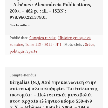
– Athènes : Alexandreia Publications,
2007. – 482 p. : ill. – ISBN :
978.960.221378.0.
Lire la suite
Publié dans
Comptes rendus
,
Histoire grecque et
romaine
,
Tome 113 - 2011 - N°1
| Mots-clefs :
Grèce
,
politique
,
Sparte
Compte-Rendus
Birgalias (N.), Aπό την κοινωνική στην
πολιτική πλειονοψηφία. To στάδιο της
ισονομίας – Πολιτειακές μεταβολές
στον αρχαίο ελληνικό κόσμο 550-479
π.Χ. – Athènes : Pataki, 2009. – 184 p.,