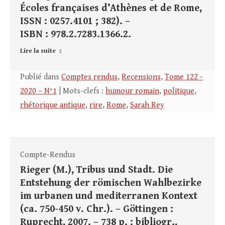
Écoles françaises d’Athènes et de Rome,
ISSN : 0257.4101 ; 382). –
ISBN : 978.2.7283.1366.2.
Lire la suite
Publié dans
Comptes rendus
,
Recensions
,
Tome 122 -
2020 – N°1
| Mots-clefs :
humour romain
,
politique
,
rhétorique antique
,
rire
,
Rome
,
Sarah Rey
Compte-Rendus
Rieger (M.), Tribus und Stadt. Die
Entstehung der römischen Wahlbezirke
im urbanen und mediterranen Kontext
(ca. 750-450 v. Chr.). – Göttingen :
Ruprecht, 2007. – 738 p. : bibliogr.,