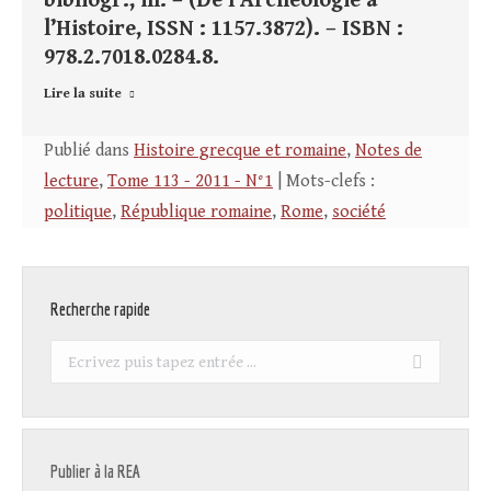
bibliogr., ill. – (De l’Archéologie à
l’Histoire, ISSN : 1157.3872). – ISBN :
978.2.7018.0284.8.
Lire la suite
Publié dans
Histoire grecque et romaine
,
Notes de
lecture
,
Tome 113 - 2011 - N°1
| Mots-clefs :
politique
,
République romaine
,
Rome
,
société
Recherche rapide
Recherche
:
Publier à la REA