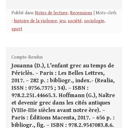
Publié dans
Notes de lecture
,
Recensions
| Mots-clefs
:
histoire de la violence
,
jeu
,
société
,
sociologie
,
sport
Compte-Rendus
Jouanna (D.), L’enfant grec au temps de
Périclès. – Paris : Les Belles Lettres,
2017. – 282 p. : bibliogr., index.- (Realia,
ISSN : 0756.7375 ; 34). – ISBN :
978.2.251.44665.3. Hoffmann (G.), Naître
et devenir grec dans les cités antiques
(VIIIe-IIIe siècles avant notre ère). –
Paris : Éditions Macenta, 2017. – 656 p. :
bibliogr., fig. – ISBN : 978.2.9547083.8.6.