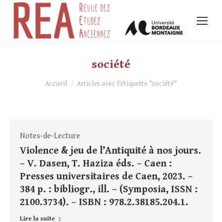
société
Vous êtes ici :
Accueil
Articles avec l’étiquette "société"
Notes-de-Lecture
Violence & jeu de l’Antiquité à nos jours.
– V. Dasen, T. Haziza éds. – Caen :
Presses universitaires de Caen, 2023. –
384 p. : bibliogr., ill. – (Symposia, ISSN :
2100.3734). – ISBN : 978.2.38185.204.1.
Lire la suite