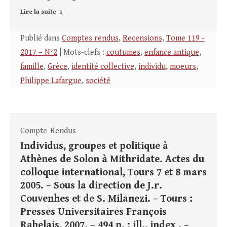
Lire la suite
Publié dans
Comptes rendus
,
Recensions
,
Tome 119 -
2017 – N°2
| Mots-clefs :
coutumes
,
enfance antique
,
famille
,
Grèce
,
identité collective
,
individu
,
moeurs
,
Philippe Lafargue
,
société
Compte-Rendus
Individus, groupes et politique à
Athènes de Solon à Mithridate. Actes du
colloque international, Tours 7 et 8 mars
2005. – Sous la direction de J.r.
Couvenhes et de S. Milanezi. – Tours :
Presses Universitaires François
Rabelais, 2007. – 494 p. : ill., index . –