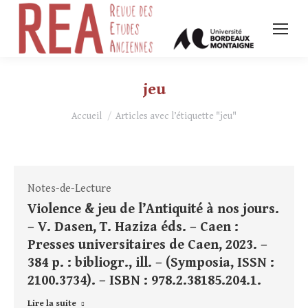
jeu
Vous êtes ici :
Accueil
Articles avec l’étiquette "jeu"
Notes-de-Lecture
Violence & jeu de l’Antiquité à nos jours.
– V. Dasen, T. Haziza éds. – Caen :
Presses universitaires de Caen, 2023. –
384 p. : bibliogr., ill. – (Symposia, ISSN :
2100.3734). – ISBN : 978.2.38185.204.1.
Lire la suite