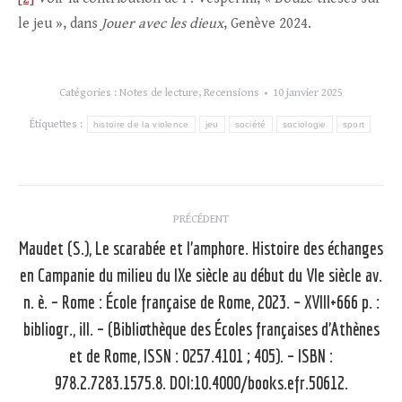
le jeu », dans
Jouer avec les dieux
, Genève 2024.
Catégories :
Notes de lecture
,
Recensions
10 janvier 2025
Étiquettes :
histoire de la violence
jeu
société
sociologie
sport
Navigation
PRÉCÉDENT
article
Maudet (S.), Le scarabée et l’amphore. Histoire des échanges
en Campanie du milieu du IXe siècle au début du VIe siècle av.
n. è. – Rome : École française de Rome, 2023. – XVIII+666 p. :
Article
bibliogr., ill. – (Bibliothèque des Écoles françaises d’Athènes
précédent
et de Rome, ISSN : 0257.4101 ; 405). – ISBN :
:
978.2.7283.1575.8. DOI:10.4000/books.efr.50612.