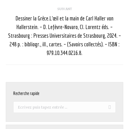
SUIVANT
Dessiner la Grèce.L’œil et la main de Carl Haller von
Hallerstein. – D. Lefèvre-Novaro, Cl. Lorentz éds. –
Strasbourg : Presses Universitaires de Strasbourg, 2024. –
Article
suivant
248 p. : bibliogr., ill., cartes. – (Savoirs collectés). – ISBN :
:
979.10.344.0216.8.
Recherche rapide
Recherche
: