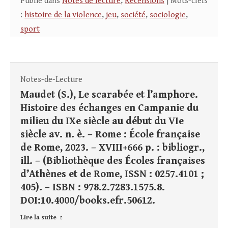
Publié dans
Notes de lecture
,
Recensions
| Mots-clefs
:
histoire de la violence
,
jeu
,
société
,
sociologie
,
sport
Notes-de-Lecture
Maudet (S.), Le scarabée et l’amphore.
Histoire des échanges en Campanie du
milieu du IXe siècle au début du VIe
siècle av. n. è. – Rome : École française
de Rome, 2023. – XVIII+666 p. : bibliogr.,
ill. – (Bibliothèque des Écoles françaises
d’Athènes et de Rome, ISSN : 0257.4101 ;
405). – ISBN : 978.2.7283.1575.8.
DOI:10.4000/books.efr.50612.
Lire la suite