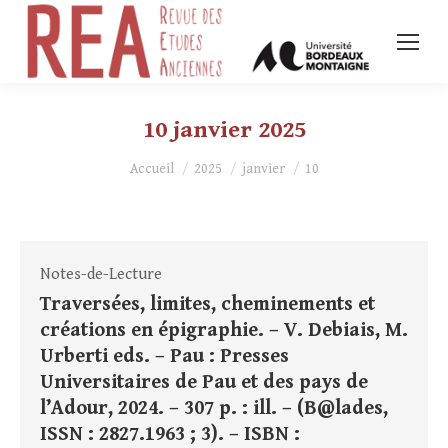
10 janvier 2025
Vous êtes ici :
Accueil
2025
janvier
10
Notes-de-Lecture
Traversées, limites, cheminements et
créations en épigraphie. – V. Debiais, M.
Urberti eds. – Pau : Presses
Universitaires de Pau et des pays de
l’Adour, 2024. – 307 p. : ill. – (B@lades,
ISSN : 2827.1963 ; 3). – ISBN :