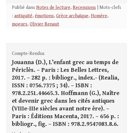
Publié dans
Notes de lecture
,
Recensions
| Mots-clefs
:
antiquité
,
émotions
,
Grèce archaïque
,
Homère
,
moeurs
,
Olivier Renaut
Compte-Rendus
Jouanna (D.), L’enfant grec au temps de
Périclès. – Paris : Les Belles Lettres,
2017. – 282 p. : bibliogr., index.- (Realia,
ISSN : 0756.7375 ; 34). – ISBN :
978.2.251.44665.3. Hoffmann (G.), Naître
et devenir grec dans les cités antiques
(VIIIe-IIIe siècles avant notre ère). –
Paris : Éditions Macenta, 2017. – 656 p. :
bibliogr., fig. – ISBN : 978.2.9547083.8.6.