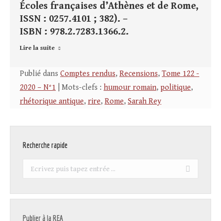
Écoles françaises d’Athènes et de Rome,
ISSN : 0257.4101 ; 382). –
ISBN : 978.2.7283.1366.2.
Lire la suite
Publié dans
Comptes rendus
,
Recensions
,
Tome 122 -
2020 – N°1
| Mots-clefs :
humour romain
,
politique
,
rhétorique antique
,
rire
,
Rome
,
Sarah Rey
Recherche rapide
Recherche
:
Publier à la REA