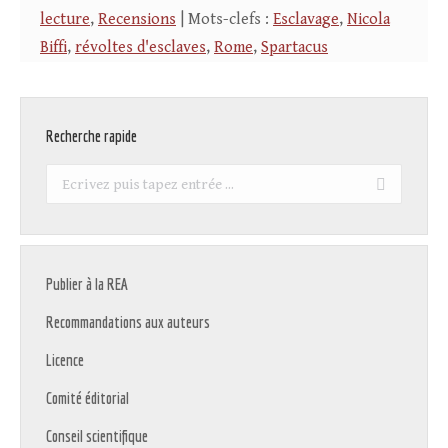
lecture
,
Recensions
| Mots-clefs :
Esclavage
,
Nicola
Biffi
,
révoltes d'esclaves
,
Rome
,
Spartacus
Recherche rapide
Recherche
:
Publier à la REA
Recommandations aux auteurs
Licence
Comité éditorial
Conseil scientifique