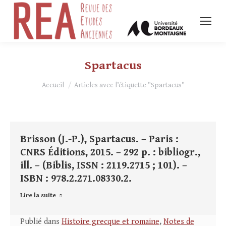
Spartacus
Vous êtes ici :
Accueil
Articles avec l’étiquette "Spartacus"
Brisson (J.-P.), Spartacus. – Paris :
CNRS Éditions, 2015. – 292 p. : bibliogr.,
ill. – (Biblis, ISSN : 2119.2715 ; 101). –
ISBN : 978.2.271.08330.2.
Lire la suite
Publié dans
Histoire grecque et romaine
,
Notes de