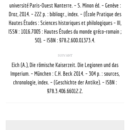
université Paris-Ouest Nanterre. – S. Minon éd. – Genève :
Article
Droz, 2014. – 222 p. : bibliogr., index. – (École Pratique des
précédent
Hautes Études : Sciences historiques et philologiques – III,
:
ISSN : 1016.7005 : Hautes Études du monde gréco-romain ;
50). – ISBN : 978.2.600.01373.4.
SUIVANT
Eich (A.), Die römische Kaiserzeit. Die Legionen und das
Imperium. – München : C.H. Beck 2014. – 304 p. : sources,
Article
chronologie, index. – (Geschichte der Antike). – ISBN :
suivant
978.3.406.66012.2.
: