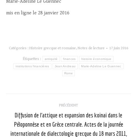
Marie-Adeline Le Guennec
mis en ligne le 28 janvier 2016
Catégories :
Histoire grecque et romaine
,
Notes de lecture
17 juin 2016
Étiquettes :
antiquité
finances
histoire économique
institutions financières
Jean Andreau
Marie-Adeline Le Guennec
Rome
Navigation
PRÉCÉDENT
article
Diffusion de l’attique et expansion des koinai dans le
Péloponnèse et en Grèce centrale. Actes de la journée
internationale de dialectologie grecque du 18 mars 2011,