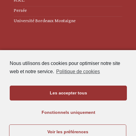
H.A.L.
Persée
Université Bordeaux Montaigne
Mentions légales
Nous utilisons des cookies pour optimiser notre site
Politique de cookies (UE)
web et notre service.
Politique de cookies
Revue des Études Anciennes
Les accepter tous
Maison de l'Archéologie
Université Bordeaux Montaigne
Fonctionnels uniquement
33607 Pessac Cedex
05.57.12.45.63
Voir les préférences
rea@u-bordeaux-montaigne.fr