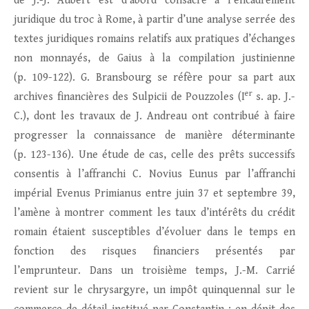
de J.-J. Aubert est d’abord consacré à l’encadrement
juridique du troc à Rome, à partir d’une analyse serrée des
textes juridiques romains relatifs aux pratiques d’échanges
non monnayés, de Gaius à la compilation justinienne
(p. 109-122). G. Bransbourg se réfère pour sa part aux
er
archives financières des Sulpicii de Pouzzoles (I
s. ap. J.-
C.), dont les travaux de J. Andreau ont contribué à faire
progresser la connaissance de manière déterminante
(p. 123-136). Une étude de cas, celle des prêts successifs
consentis à l’affranchi C. Novius Eunus par l’affranchi
impérial Evenus Primianus entre juin 37 et septembre 39,
l’amène à montrer comment les taux d’intérêts du crédit
romain étaient susceptibles d’évoluer dans le temps en
fonction des risques financiers présentés par
l’emprunteur. Dans un troisième temps, J.-M. Carrié
revient sur le chrysargyre, un impôt quinquennal sur le