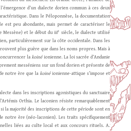
à l’émergence d’un dialecte dorien commun à ces deux
caractéristique. Dans le Péloponnèse, la documentation
le est peu abondante, mais permet de caractériser le
e
 Messène) et le début du iii
siècle, le dialecte utilisé
ien, particulièrement sur la côte occidentale. Dans les
 trouvent plus guère que dans les noms propres. Mais à
concurrencer la
koiné
ionienne. La loi sacrée d’Andanie
oprement messéniens sur un fond dorien et présente de
de notre ère que la
koiné
ionienne-attique s’impose et
ialecte dans les inscriptions agonistiques du sanctuaire
 d’Artémis Orthia. Le laconien résiste remarquablement
 si la majorité des inscriptions de cette période sont en
de notre ère (néo-laconien). Les traits spécifiquement
elles liées au culte local et aux concours rituels. A.