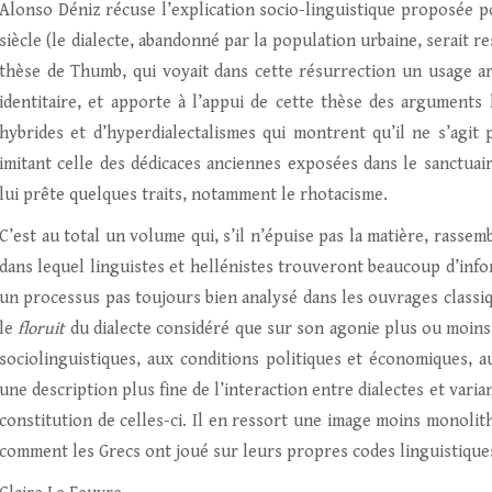
Alonso Déniz récuse l’explication socio-linguistique proposée p
siècle (le dialecte, abandonné par la population urbaine, serait res
thèse de Thumb, qui voyait dans cette résurrection un usage art
identitaire, et apporte à l’appui de cette thèse des argument
hybrides et d’hyperdialectalismes qui montrent qu’il ne s’agit 
imitant celle des dédicaces anciennes exposées dans le sanctuai
lui prête quelques traits, notamment le rhotacisme.
C’est au total un volume qui, s’il n’épuise pas la matière, rasse
dans lequel linguistes et hellénistes trouveront beaucoup d’info
un processus pas toujours bien analysé dans les ouvrages classiq
le
floruit
du dialecte considéré que sur son agonie plus ou moins 
sociolinguistiques, aux conditions politiques et économiques, a
une description plus fine de l’interaction entre dialectes et varia
constitution de celles-ci. Il en ressort une image moins monolit
comment les Grecs ont joué sur leurs propres codes linguistique