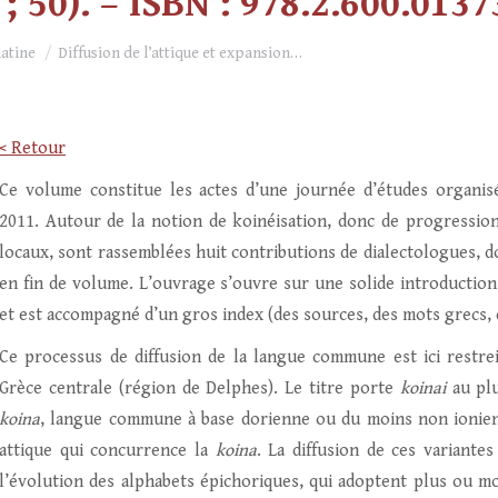
50). – ISBN : 978.2.600.0137
latine
Diffusion de l’attique et expansion…
< Retour
Ce volume constitue les actes d’une journée d’études organis
2011. Autour de la notion de koinéisation, donc de progressi
locaux, sont rassemblées huit contributions de dialectologues, d
en fin de volume. L’ouvrage s’ouvre sur une solide introduction 
et est accompagné d’un gros index (des sources, des mots grecs, d
Ce processus de diffusion de la langue commune est ici restre
Grèce centrale (région de Delphes). Le titre porte
koinai
au plu
koina
, langue commune à base dorienne ou du moins non ionienn
attique qui concurrence la
koina
. La diffusion de ces variantes
l’évolution des alphabets épichoriques, qui adoptent plus ou moi