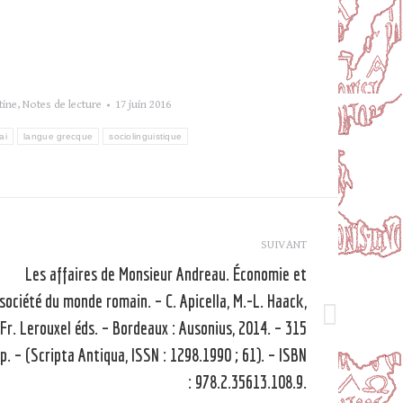
tine
,
Notes de lecture
17 juin 2016
ai
langue grecque
sociolinguistique
SUIVANT
Les affaires de Monsieur Andreau. Économie et
société du monde romain. – C. Apicella, M.-L. Haack,
Fr. Lerouxel éds. – Bordeaux : Ausonius, 2014. – 315
Article
suivant
p. – (Scripta Antiqua, ISSN : 1298.1990 ; 61). – ISBN
: 978.2.35613.108.9.