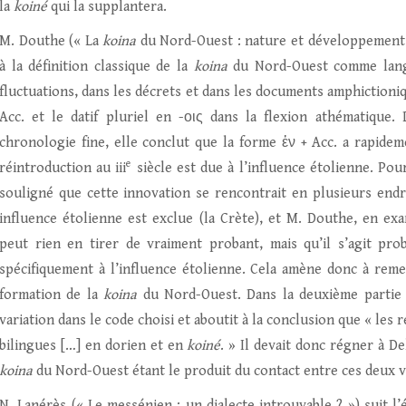
la
koiné
qui la supplantera.
M. Douthe (« La
koina
du Nord-Ouest : nature et développement 
à la définition classique de la
koina
du Nord-Ouest comme langue
fluctuations, dans les décrets et dans les documents amphictioniqu
Acc. et le datif pluriel en -οις dans la flexion athématique
chronologie fine, elle conclut que la forme ἐν + Acc. a rapidem
e
réintroduction au iii
siècle est due à l’influence étolienne. Pour
souligné que cette innovation se rencontrait en plusieurs end
influence étolienne est exclue (la Crète), et M. Douthe, en e
peut rien en tirer de vraiment probant, mais qu’il s’agit pr
spécifiquement à l’influence étolienne. Cela amène donc à remet
formation de la
koina
du Nord-Ouest. Dans la deuxième partie 
variation dans le code choisi et aboutit à la conclusion que « le
bilingues […] en dorien et en
koiné
. » Il devait donc régner à De
koina
du Nord-Ouest étant le produit du contact entre ces deux v
N. Lanérès (« Le messénien : un dialecte introuvable ? ») suit l