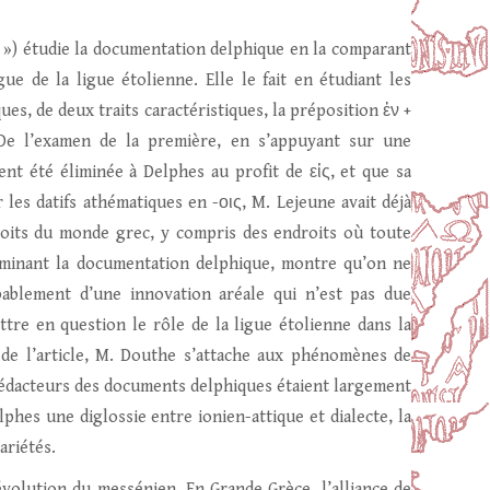
») étudie la documentation delphique en la comparant
 de la ligue étolienne. Elle le fait en étudiant les
es, de deux traits caractéristiques, la préposition ἐν +
. De l’examen de la première, en s’appuyant sur une
ent été éliminée à Delphes au profit de εἰς, et que sa
 les datifs athématiques en -οις, M. Lejeune avait déjà
roits du monde grec, y compris des endroits où toute
xaminant la documentation delphique, montre qu’on ne
obablement d’une innovation aréale qui n’est pas due
tre en question le rôle de la ligue étolienne dans la
de l’article, M. Douthe s’attache aux phénomènes de
s rédacteurs des documents delphiques étaient largement
lphes une diglossie entre ionien-attique et dialecte, la
ariétés.
’évolution du messénien. En Grande Grèce, l’alliance de