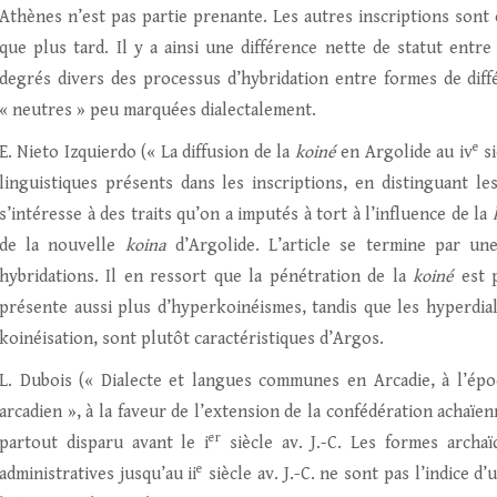
Athènes n’est pas partie prenante. Les autres inscriptions sont
que plus tard. Il y a ainsi une différence nette de statut entre
degrés divers des processus d’hybridation entre formes de diff
« neutres » peu marquées dialectalement.
e
E. Nieto Izquierdo (« La diffusion de la
koiné
en Argolide au iv
si
linguistiques présents dans les inscriptions, en distinguant les 
s’intéresse à des traits qu’on a imputés à tort à l’influence de la
de la nouvelle
koina
d’Argolide. L’article se termine par un
hybridations. Il en ressort que la pénétration de la
koiné
est p
présente aussi plus d’hyperkoinéismes, tandis que les hyperdial
koinéisation, sont plutôt caractéristiques d’Argos.
L. Dubois (« Dialecte et langues communes en Arcadie, à l’époqu
arcadien », à la faveur de l’extension de la confédération achaïen
er
partout disparu avant le i
siècle av. J.-C. Les formes archa
e
administratives jusqu’au ii
siècle av. J.-C. ne sont pas l’indice d