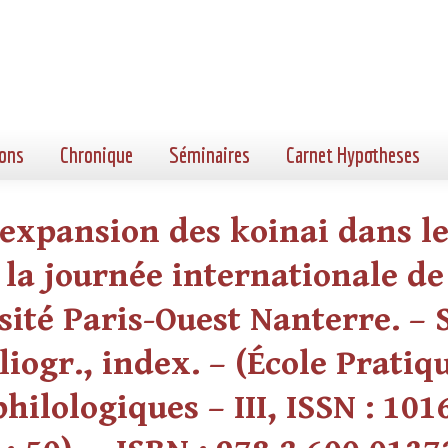
ons
Chronique
Séminaires
Carnet Hypotheses
t expansion des koinai dans l
 la journée internationale de
ité Paris-Ouest Nanterre. – 
bliogr., index. – (École Prati
hilologiques – III, ISSN : 10