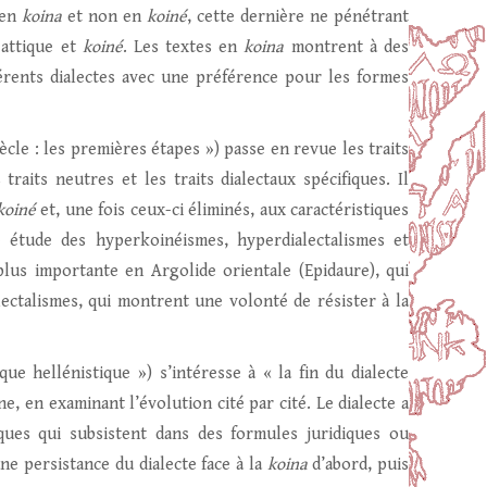
 en
koina
et non en
koiné
, cette dernière ne pénétrant
 attique et
koiné
. Les textes en
koina
montrent à des
érents dialectes avec une préférence pour les formes
ècle : les premières étapes ») passe en revue les traits
traits neutres et les traits dialectaux spécifiques. Il
koiné
et, une fois ceux-ci éliminés, aux caractéristiques
e étude des hyperkoinéismes, hyperdialectalismes et
lus importante en Argolide orientale (Epidaure), qui
ectalismes, qui montrent une volonté de résister à la
e hellénistique ») s’intéresse à « la fin du dialecte
ne, en examinant l’évolution cité par cité. Le dialecte a
ïques qui subsistent dans des formules juridiques ou
’une persistance du dialecte face à la
koina
d’abord, puis