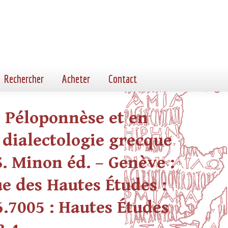
Rechercher
Acheter
Contact
e Péloponnèse et en
 dialectologie grecque
S. Minon éd. – Genève :
que des Hautes Études :
16.7005 : Hautes Études