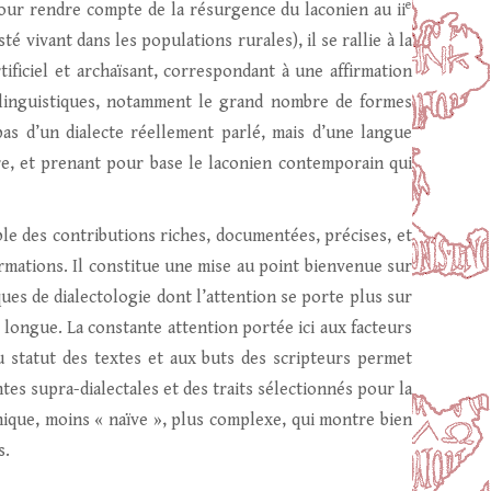
e
our rendre compte de la résurgence du laconien au ii
té vivant dans les populations rurales), il se rallie à la
ificiel et archaïsant, correspondant à une affirmation
s linguistiques, notamment le grand nombre de formes
pas d’un dialecte réellement parlé, mais d’une langue
re, et prenant pour base le laconien contemporain qui
mble des contributions riches, documentées, précises, et
rmations. Il constitue une mise au point bienvenue sur
ues de dialectologie dont l’attention se porte plus sur
longue. La constante attention portée ici aux facteurs
u statut des textes et aux buts des scripteurs permet
ntes supra-dialectales et des traits sélectionnés pour la
hique, moins « naïve », plus complexe, qui montre bien
s.