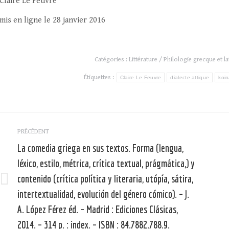
Claire Le Feuvre
mis en ligne le 28 janvier 2016
Catégories :
Littérature / Philologie grecque et la
Étiquettes :
Claire Le Feuvre
dialecte attique
koin
Navigation
PRÉCÉDENT
article
La comedia griega en sus textos. Forma (lengua,
léxico, estilo, métrica, crítica textual, prágmática,) y
contenido (crítica política y literaria, utópía, sátira,
Article
intertextualidad, evolución del género cómico). – J.
précédent
A. López Férez éd. – Madrid : Ediciones Clásicas,
:
:
2014. – 314 p. : index. – ISBN : 84.7882.788.9.