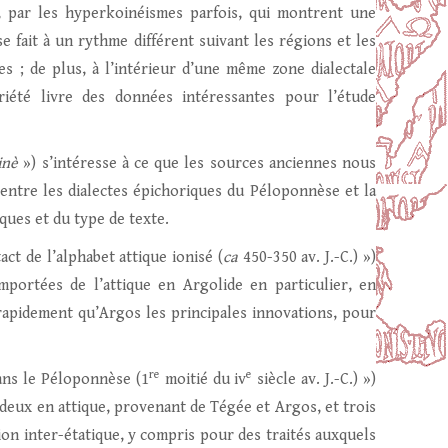
, par les hyperkoinéismes parfois, qui montrent une
 se fait à un rythme différent suivant les régions et les
es ; de plus, à l’intérieur d’une même zone dialectale
iété livre des données intéressantes pour l’étude
inè
») s’intéresse à ce que les sources anciennes nous
entre les dialectes épichoriques du Péloponnèse et la
ques et du type de texte.
t de l’alphabet attique ionisé (
ca
450-350 av. J.-C.) »)
importées de l’attique en Argolide en particulier, en
 rapidement qu’Argos les principales innovations, pour
re
e
ns le Péloponnèse (1
moitié du iv
siècle av. J.-C.) »)
 deux en attique, provenant de Tégée et Argos, et trois
ion inter-étatique, y compris pour des traités auxquels