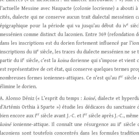
l’actuelle Messine avec Naupacte (colonie locrienne) a abouti 
cités, dialecte qui ne conserve aucun trait dialectal messénien 
e
épigraphique pour la période qui va jusqu’au début du iv
sièc
messénien comme distinct du laconien. Entre 369 (refondation de
dans les inscriptions est du dorien fortement influencé par l’ion
e
inscriptions du iii
siècle, les traces du dialecte messénien ne se
e
partir du ii
siècle, c’est la
koina
dorienne qui s’impose et vient 
est représentative de cet état, qui conserve quelques termes pr
er
nombreuses formes ioniennes-attiques. Ce n’est qu’au i
siècle 
élimine le dorien.
A. Alonso Déniz (« L’esprit du temps :
koiné
, dialecte et hyperd
d’Artémis Orthia à Sparte ») étudie les dédicaces du sanctuaire
er
er
bien encore aux i
siècle avant J.-C. et i
siècle après J.-C., même
e
koiné
ionienne-attique. Il connaît une résurgence au ii
siècle 
laconiens sont toutefois concentrés dans les formules traditionn