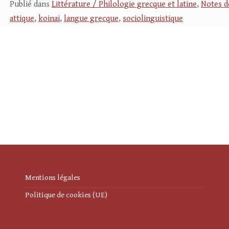
Publié dans
Littérature / Philologie grecque et latine
,
Notes d
attique
,
koinai
,
langue grecque
,
sociolinguistique
Mentions légales
Politique de cookies (UE)