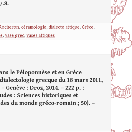
7.8.
 Rocheron
,
céramologie
,
dialecte attique
,
Grèce
,
ue
,
vase grec
,
vases attiques
dans le Péloponnèse et en Grèce
 dialectologie grecque du 18 mars 2011,
– Genève : Droz, 2014. – 222 p. :
tudes : Sciences historiques et
Études du monde gréco-romain ; 50). –