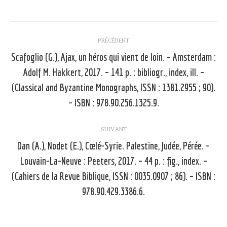
Navigation
PRÉCÉDENT
article
Scafoglio (G.), Ajax, un héros qui vient de loin. – Amsterdam :
Adolf M. Hakkert, 2017. – 141 p. : bibliogr., index, ill. –
Article
(Classical and Byzantine Monographs, ISSN : 1381.2955 ; 90).
précédent
– ISBN : 978.90.256.1325.9.
:
SUIVANT
Dan (A.), Nodet (E.), Cœlé-Syrie. Palestine, Judée, Pérée. –
Louvain-La-Neuve : Peeters, 2017. – 44 p. : fig., index. –
Article
(Cahiers de la Revue Biblique, ISSN : 0035.0907 ; 86). – ISBN :
suivant
978.90.429.3386.6.
: