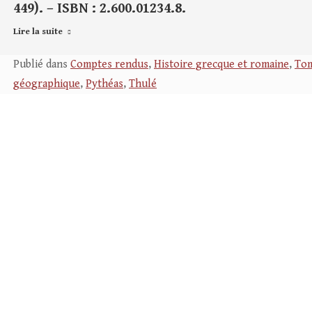
449). – ISBN : 2.600.01234.8.
Lire la suite
Publié dans
Comptes rendus
,
Histoire grecque et romaine
,
Tom
géographique
,
Pythéas
,
Thulé