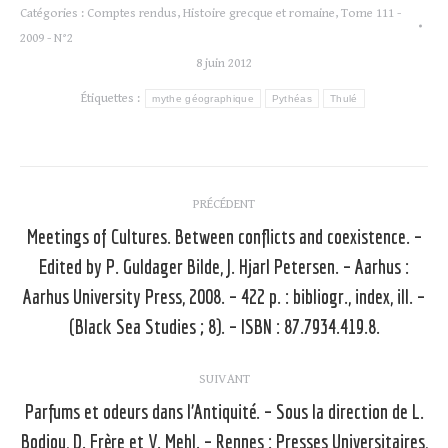
Catégories :
Comptes rendus
,
Histoire grecque et romaine
,
Tome 111 -
2009 - N°2
8 juin 2012
Étiquettes :
mythe géographique
Pythéas
Thulé
Navigation
PRÉCÉDENT
article
Meetings of Cultures. Between conflicts and coexistence. –
Edited by P. Guldager Bilde, J. Hjarl Petersen. – Aarhus :
Article
Aarhus University Press, 2008. – 422 p. : bibliogr., index, ill. –
précédent
(Black Sea Studies ; 8). – ISBN : 87.7934.419.8.
:
SUIVANT
Parfums et odeurs dans l’Antiquité. – Sous la direction de L.
Bodiou, D. Frère et V. Mehl. – Rennes : Presses Universitaires,