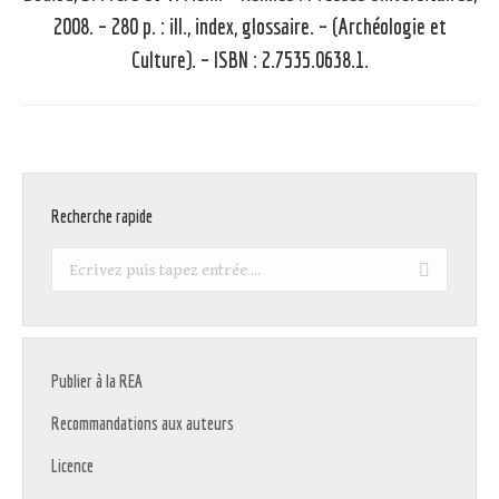
Article
2008. – 280 p. : ill., index, glossaire. – (Archéologie et
suivant
Culture). – ISBN : 2.7535.0638.1.
:
Recherche rapide
Recherche
:
Publier à la REA
Recommandations aux auteurs
Licence