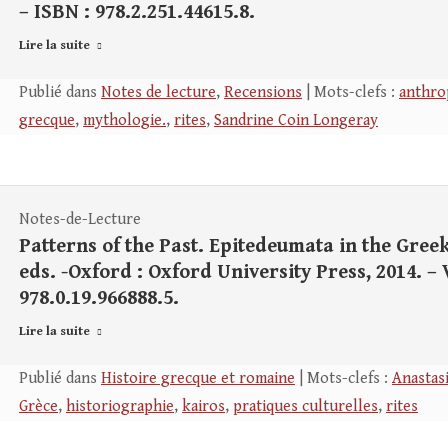
– ISBN : 978.2.251.44615.8.
Lire la suite
Publié dans
Notes de lecture
,
Recensions
| Mots-clefs :
anthro
grecque
,
mythologie.
,
rites
,
Sandrine Coin Longeray
Notes-de-Lecture
Patterns of the Past. Epitedeumata in the Gree
eds. -Oxford : Oxford University Press, 2014. – V
978.0.19.966888.5.
Lire la suite
Publié dans
Histoire grecque et romaine
| Mots-clefs :
Anastas
Grèce
,
historiographie
,
kairos
,
pratiques culturelles
,
rites