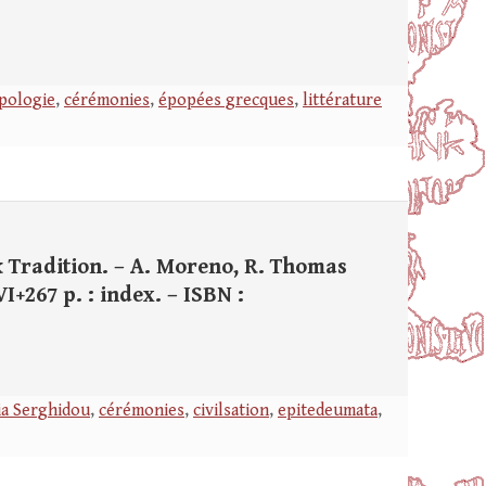
pologie
,
cérémonies
,
épopées grecques
,
littérature
k Tradition. – A. Moreno, R. Thomas
I+267 p. : index. – ISBN :
ia Serghidou
,
cérémonies
,
civilsation
,
epitedeumata
,