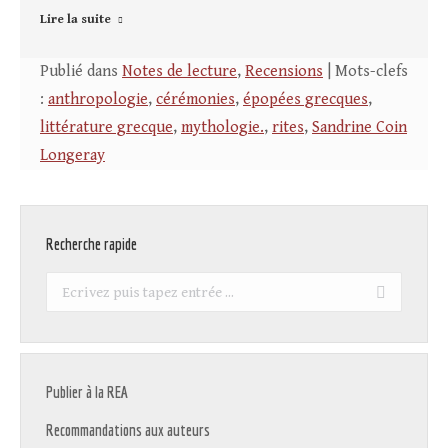
Lire la suite
Publié dans
Notes de lecture
,
Recensions
| Mots-clefs
:
anthropologie
,
cérémonies
,
épopées grecques
,
littérature grecque
,
mythologie.
,
rites
,
Sandrine Coin
Longeray
Recherche rapide
Recherche
:
Publier à la REA
Recommandations aux auteurs